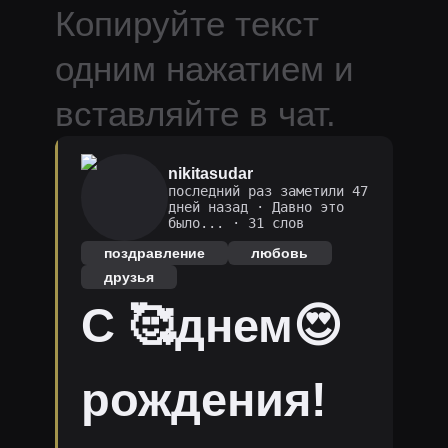
Копируйте текст
одним нажатием и
вставляйте в чат.
nikitasudar
последний раз заметили 47
дней назад
·
Давно это
было...
· 31 слов
поздравление
любовь
друзья
С 🥰днем😍
рождения!