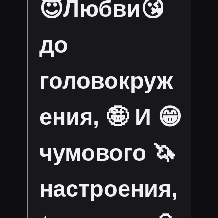
😇Любви😘
до
головокруж
ения, 🤪 И 😁
чумового 🦄
настроения,