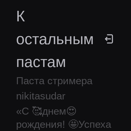
К
остальным
пастам
Паста стримера
nikitasudar
«
С 🥰днем😍
рождения! 🤩Успеха