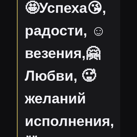
🤩Успеха😘,
радости, ☺
везения,🤗
Любви, 🥵
желаний
исполнения,