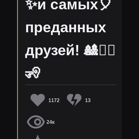
✨и самых🎈
преданных
друзей! 🎎🧏‍♂
🧏
1172
13
24к