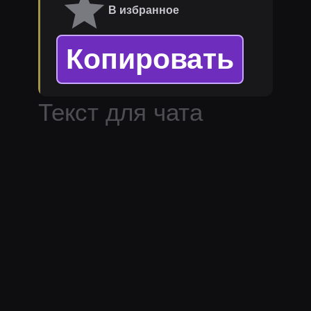
В избранное
Копировать
Текст для чата
стримера
nikitasudar
.
Популярные темы:
поздравление,
любовь, друзья.
Дополнительная