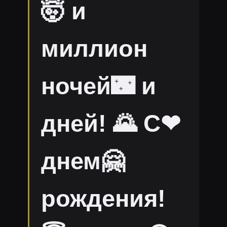
🤯 и
миллион
ночей🌃 и
дней! 🌄 С❤
днем🤗
рождения!