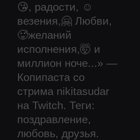
😘, радости, ☺
везения,🤗 Любви,
🥵желаний
исполнения,🤯 и
миллион ноче
...
» —
Копипаста со
стрима
nikitasudar
на Twitch.
Теги:
поздравление,
любовь, друзья.