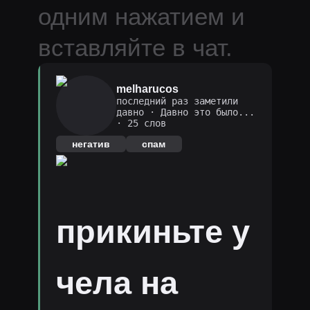
одним нажатием и
вставляйте в чат.
melharucos
последний раз заметили
давно
·
Давно это было...
· 25 слов
негатив
спам
прикиньте у
чела на