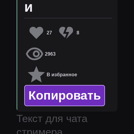
и
27
8
2963
В избранное
Копировать
Текст для чата
стримера