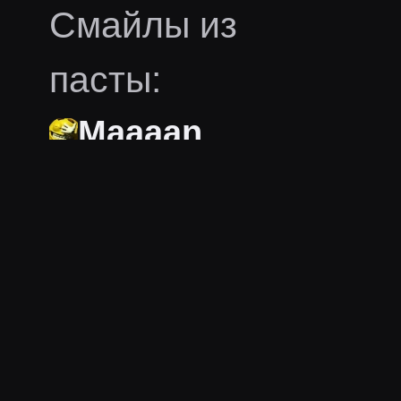
Смайлы из
пасты:
Maaaan
Ещё пасты
melharucos
melharucos
последний раз заметили 2
дня назад
·
Давно это
было...
· 47 слов
грубость
юмор
абсурд