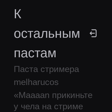
К
остальным
пастам
Паста стримера
melharucos
«
Maaaan прикиньте
у чела на стриме