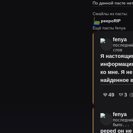
По данной пасте н
Смайлы из пасты:
peepoRIP
Ещё пасты fenya
fenya
последни
слов
Я настоящим
информация
ко мне. Я н
найденное в
49
3
fenya
последни
было...
·
peped он не