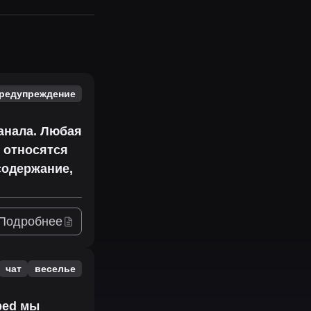
редупреждение
канала. Любая
 относятся
содержание,
Подробнее
чат
веселье
ped мы