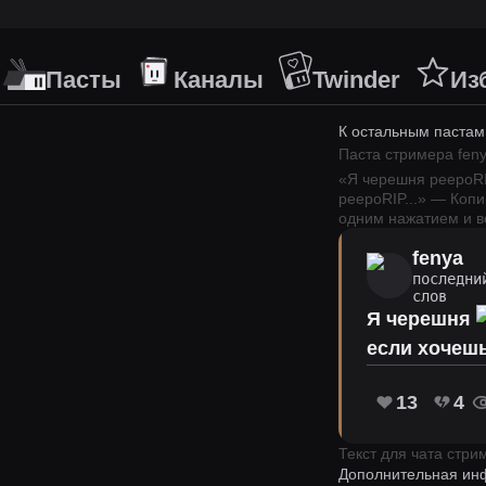
Пасты
Каналы
Twinder
Из
К остальным пастам
Паста стримера
fen
«
Я черешня peepoRIP
peepoRIP
...
» — Копи
одним нажатием и вс
fenya
последни
слов
Я черешня
󠀀если хоче
13
4
Текст для чата стр
Дополнительная ин