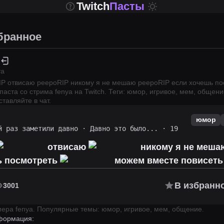
Twitch
Пасты
бранное
ya
 󠀀отвисаю peepoRIP 󠀀никому я не мешаю peepoRIP 󠀀если хочешь п
паста со стрима
fenya
на Twitch.
Теги: юмор, игривое, мем, общени
тавляйте в чат.
юмор
й раз заметили давно
·
Давно это было...
· 19
󠀀отвисаю
󠀀никому я не меш
шь посмотреть
󠀀 можем вместе повисет
В избранн
3001
имера
fenya
.
Популярные темы: юмор, игривое, мем, общение.
формация: