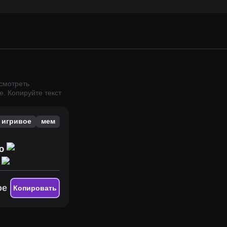
осмотреть
е.
Копируйте текст
игривое
мем
аю
ь
ое
Копировать