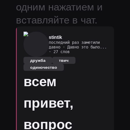
одним нажатием и
вставляйте в чат.
stintik
последний раз заметили
давно
·
Давно это было...
· 27 слов
дружба
твич
одиночество
всем
привет,
вопрос