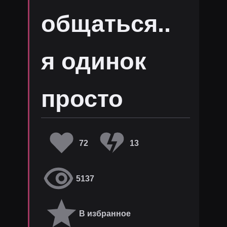
общаться..
я одинок
просто
72
13
5137
В избранное