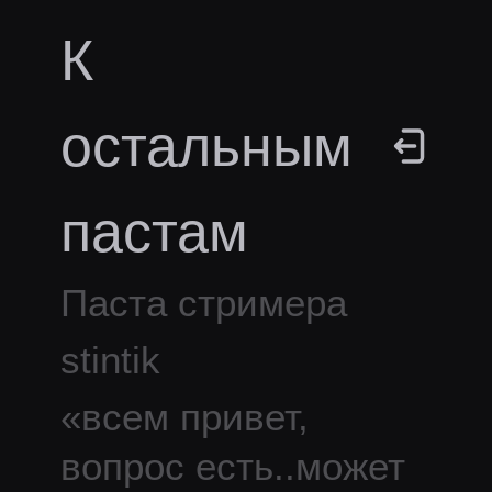
К
остальным
пастам
Паста стримера
stintik
«
всем привет,
вопрос есть..может