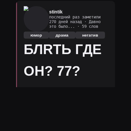
stintik
последний раз заметили
270 дней назад
·
Давно
это было...
· 59 слов
юмор
драма
негатив
БЛRТЬ ГДЕ
ОН? 77?
АХАХАХАХх
аа он что со