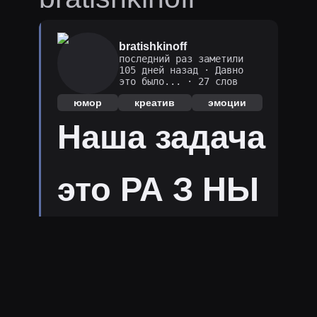
bratishkinoff
последний раз заметили
105 дней назад
·
Давно
это было...
· 27 слов
юмор
креатив
эмоции
Наша задача
это РА З НЫ
МИ схЭмами
обмануть❓❓