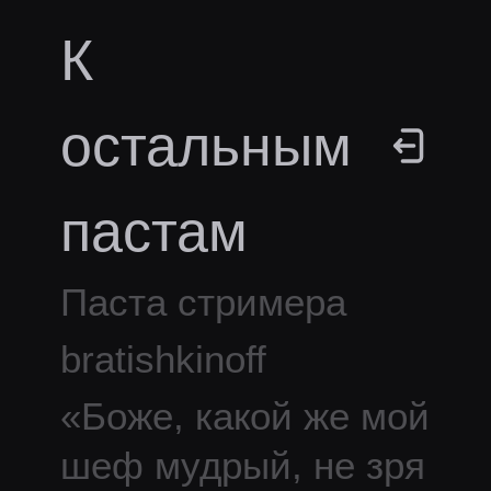
К
остальным
пастам
Паста стримера
bratishkinoff
«
Боже, какой же мой
шеф мудрый, не зря