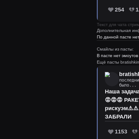
254
1
Текст для чата стр
Дополнительная ин
По данной пасте н
Смайлы из пасты:
В пасте нет эмоутов
Ещё пасты bratishkin
bratish
последн
было...
Наша задача
😡😡😡 РАКЕ
рискуэм⚠️⚠️
ЗАБРАЛИ 󠀀
1153