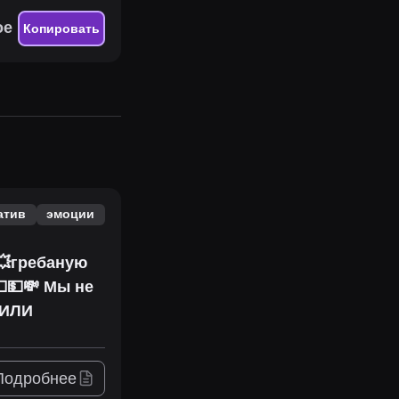
ое
Копировать
атив
эмоции
💥гребаную
💵💵💸 Мы не
ВИЛИ
Подробнее