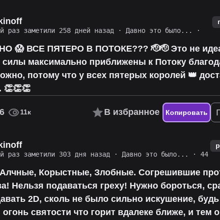
kinoff
ий раз заметили 258 дней назад
·
Давно это было...
·
 😱 ВСЕ ПЯТЕРО В ПОТОКЕ??? 🫡🫡 Это не ид
х силы максимально приближены к Потоку благо
можно, потому что у всех пятерых королей 👑 дос
 👏👏👏
6
В избранное
11к
Копировать
kinoff
р
ий раз заметили 303 дня назад
·
Давно это было...
· 44
 Алчные, Корыстные, Злобные. Согрешившие про
а! Нельзя подаваться греху! Нужно бороться, ср
авать 2D, сколь не было сильно искушение, будь
, огонь святости что горит вдалеке ближе, и тем 