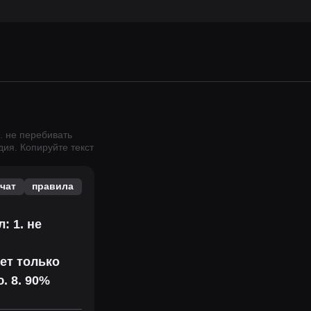
. не перебивать
дия.
Копируйте текст
чат
правила
 1. не
ет только
. 8. 90%