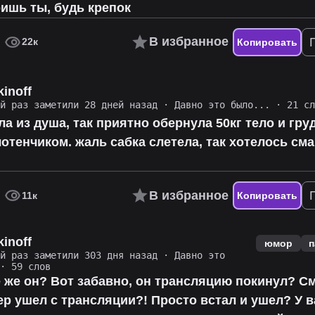
ишь ты, будь крепок
В избранное
22к
Копировать
kinoff
ий раз заметили 28 дней назад
·
Давно это было...
· 21 сл
а из душа, так приятно обернула 50кг тело и гру
отенчиком. жаль сабка слетела, так хотелось см
В избранное
11к
Копировать
kinoff
юмор
п
ий раз заметили 303 дня назад
·
Давно это
· 59 слов
е же он? Вот забавно, он трансляцию покинул? См
ер ушел с трансляции?! Просто встал и ушел? У 