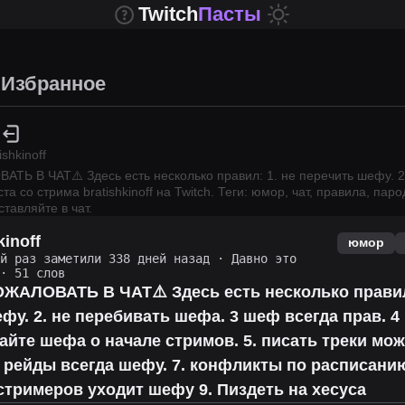
Twitch
Пасты
Избранное
ishkinoff
Ь В ЧАТ⚠️ Здесь есть несколько правил: 1. не перечить шефу. 2
ста со стрима
bratishkinoff
на Twitch.
Теги: юмор, чат, правила, паро
тавляйте в чат.
kinoff
юмор
ий раз заметили 338 дней назад
·
Давно это
· 51 слов
ЖАЛОВАТЬ В ЧАТ⚠️ Здесь есть несколько правил:
фу. 2. не перебивать шефа. 3 шеф всегда прав. 4
йте шефа о начале стримов. 5. писать треки мож
. рейды всегда шефу. 7. конфликты по расписанию
стримеров уходит шефу 9. Пиздеть на хесуса