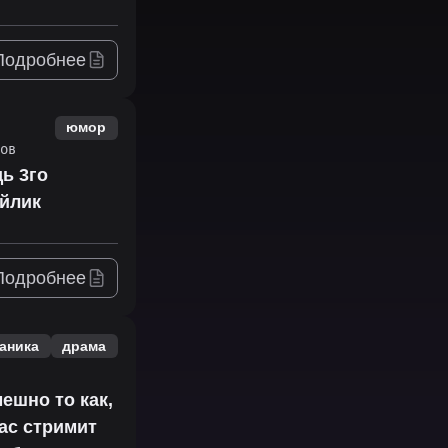
Подробнее
юмор
ов
дь 3го
айлик
Подробнее
аника
драма
ешно то как,
вас стримит