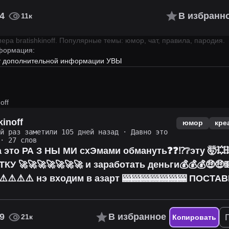
4
В избранн
11к
имера
bratishkinoff
.
Популярные темы: юмор, чат, правила, пародия.
формация:
ет дополнительной информации УВЫ
off
kinoff
юмор
кре
ий раз заметили 105 дней назад
·
Давно это
· 27 слов
 это РА З НЫ МИ схЭмами обмануть❓❓⁉️❔эту 🤯💥
ТКУ 🚀🚀🚀🚀🚀🚀🚀 и заработать деньги💰💰💰🤑🤑
⚠️⚠️⚠️⚠️ нэ входим в азарт 🎰🎰🎰🎰🎰🎰🎰 ПОСТА
9
В избранное
21к
Копировать