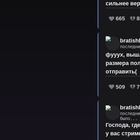
сильнее вер
665
8
bratish
последн
фууух, вышл
размера пол
отправить(
509
7
bratish
последн
было...
Господа, гд
у вас стрим