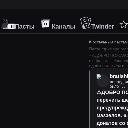
Пасты
Каналы
Twinder
К остальным пастам
Паста стримера
brat
«
⚠️ДОБРО ПОЖАЛОВАТ
шефа.
...
» — Копипа
одним нажатием и вс
bratish
последн
было...
⚠️ДОБРО ПО
перечить ше
предупрежда
маззелов. 6
донатов со 