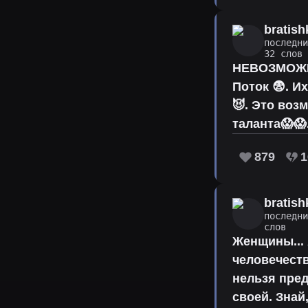
bratish
последн
32 слов
НЕВОЗМОЖНО
Поток 😨. И
😈. Это воз
таланта😱😱.
879
1
bratish
последн
слов
Женщины...
человечеств
нельзя пред
своей. Знай