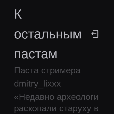
К
остальным
пастам
Паста стримера
dmitry_lixxx
«
Недавно археологи
раскопали старуху в