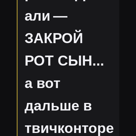
али —
ЗАКРОЙ
РОТ СЫН...
а вот
дальше в
твичконторе