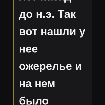
до н.э. Так
вот нашли у
нее
ожерелье и
на нем
было