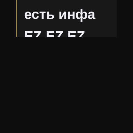
есть инфа
EZ EZ EZ
36
8
4194
В избранное
Копировать