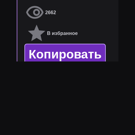
2662
В избранное
Копировать
Текст для чата
стримера
shadowkekw
.
Популярные темы:
повтор, шум, крик,