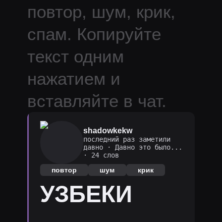
повтор, шум, крик,
спам.
Копируйте
текст одним
нажатием и
вставляйте в чат.
shadowkekw
последний раз заметили
давно
·
Давно это было...
· 24 слов
повтор
шум
крик
УЗБЕКИ