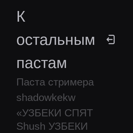
К
остальным
пастам
Паста стримера
shadowkekw
«
УЗБЕКИ СПЯТ
Shush УЗБЕКИ