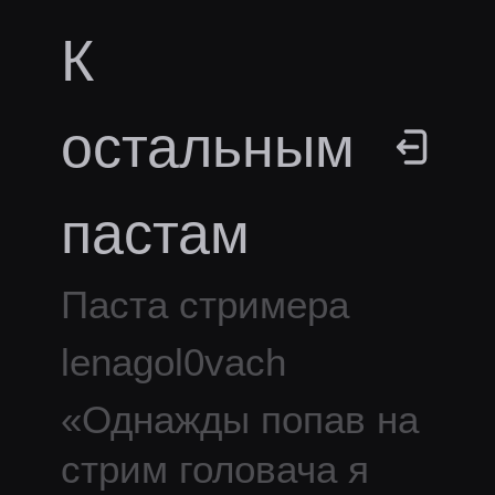
К
остальным
пастам
Паста стримера
lenagol0vach
«
Однажды попав на
стрим головача я