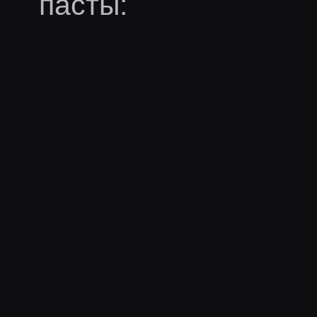
пасты:
В пасте нет эмоутов
Ещё пасты
lenagol0vach
lenagol0vach
последний раз заметили 5
дней назад
·
Давно это
было...
· 53 слов
совет
игра
Слушай, в