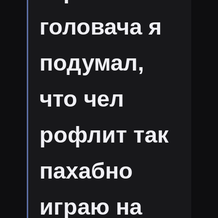
головача я
подумал,
что чел
рофлит так
пахабно
играю на