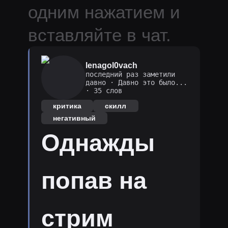
одним нажатием и
вставляйте в чат.
lenagol0vach
последний раз заметили
давно
·
Давно это было...
· 35 слов
критика
скилл
негативный
Однажды
попав на
стрим