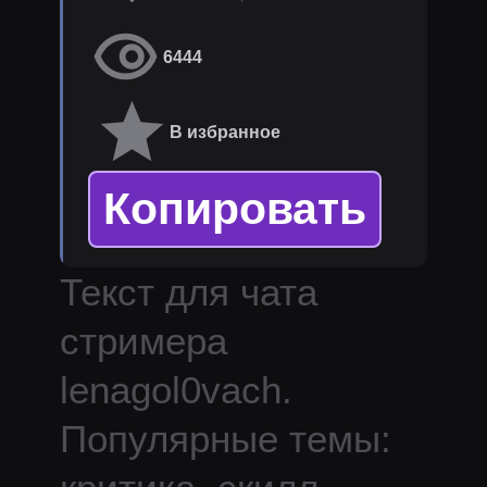
6444
В избранное
Копировать
Текст для чата
стримера
lenagol0vach
.
Популярные темы: