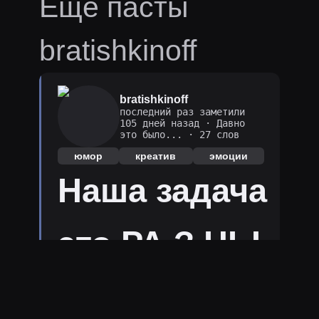
Ещё пасты
bratishkinoff
bratishkinoff
последний раз заметили
105 дней назад
·
Давно
это было...
· 27 слов
юмор
креатив
эмоции
Наша задача
это РА З НЫ
МИ схЭмами