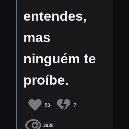
entendes,
mas
ninguém te
proíbe.
50
7
2930