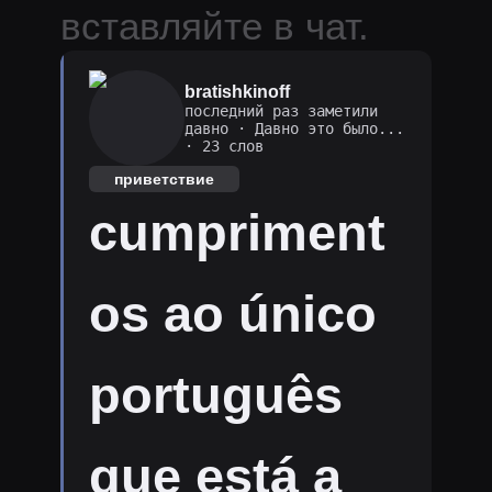
вставляйте в чат.
bratishkinoff
последний раз заметили
давно
·
Давно это было...
· 23 слов
приветствие
cumpriment
os ao único
português
que está a