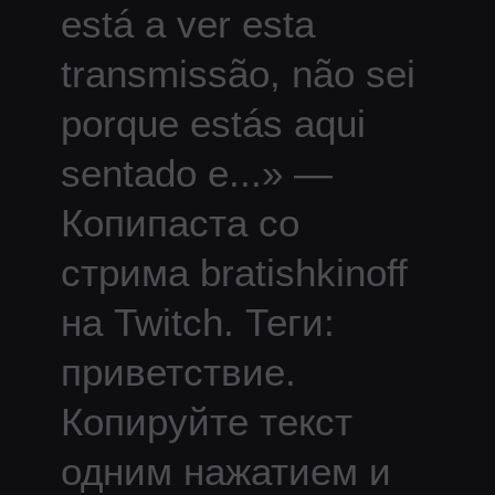
está a ver esta
transmissão, não sei
porque estás aqui
sentado e
...
» —
Копипаста со
стрима
bratishkinoff
на Twitch.
Теги:
приветствие.
Копируйте текст
одним нажатием и