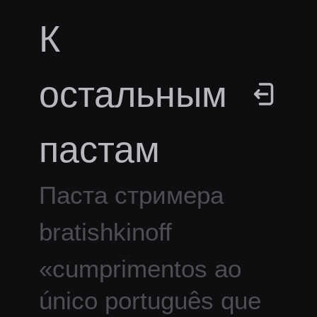
К
остальным
пастам
Паста стримера
bratishkinoff
«
cumprimentos ao
único português que