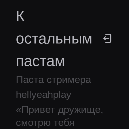
К
остальным
пастам
Паста стримера
hellyeahplay
«
Привет дружище,
смотрю тебя