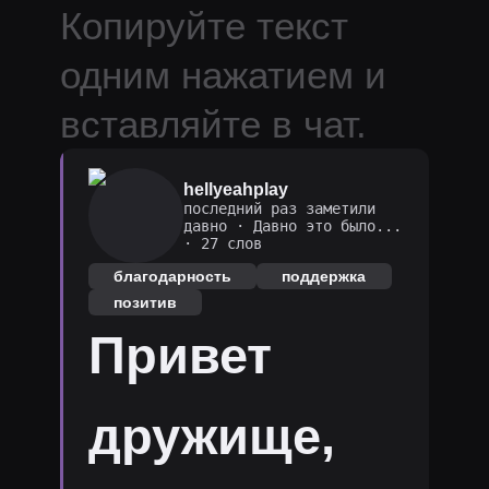
Копируйте текст
одним нажатием и
вставляйте в чат.
hellyeahplay
последний раз заметили
давно
·
Давно это было...
· 27 слов
благодарность
поддержка
позитив
Привет
дружище,