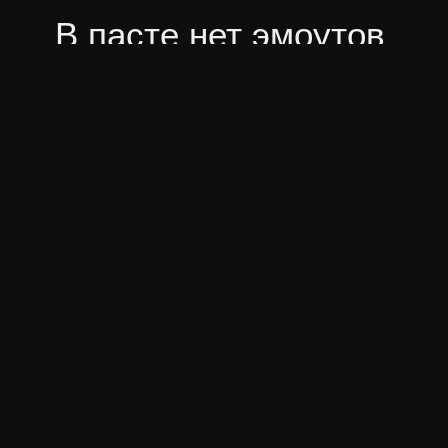
В пасте нет эмоутов
Ещё пасты
hellyeahplay
hellyeahplay
последний раз заметили 6
дней назад
·
Давно это
было...
· 19 слов
автоматизация
безопасность
предупреждение