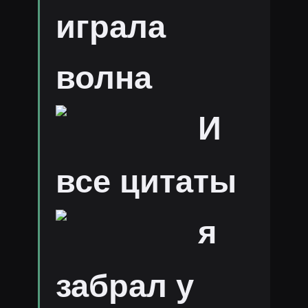
играла
волна
И
все цитаты
я
забрал у