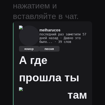
нажатием и
вставляйте в чат.
melharucos
последний раз заметили 57
дней назад
·
Давно это
было...
· 39 слов
юмор
песня
А где
прошла ты
там