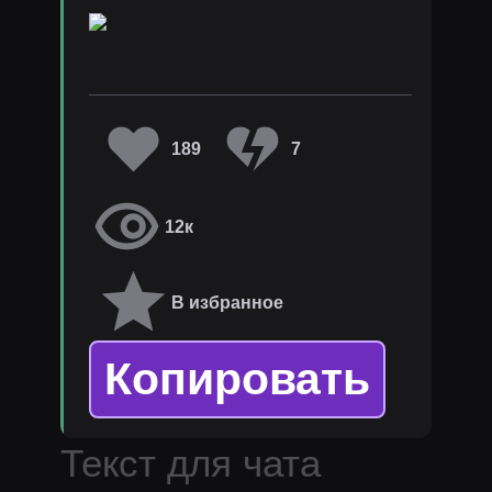
󠀀
189
7
12к
В избранное
Копировать
Текст для чата