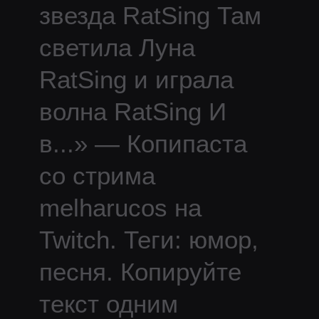
звезда RatSing Там
светила Луна
RatSing и играла
волна RatSing И
в
...
» — Копипаста
со стрима
melharucos
на
Twitch.
Теги: юмор,
песня.
Копируйте
текст одним