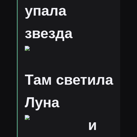
упала
звезда
Там светила
Луна
и