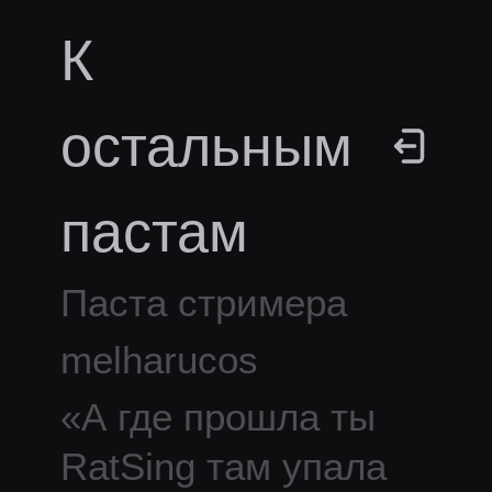
К
остальным
пастам
Паста стримера
melharucos
«
А где прошла ты
RatSing там упала