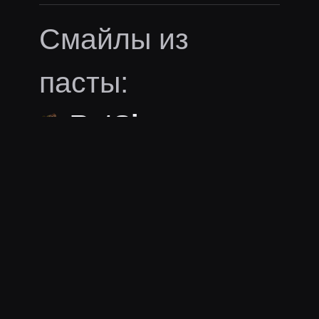
Смайлы из
пасты:
RatSing
Ещё пасты
melharucos
melharucos
последний раз заметили 2
дня назад
·
Давно это
было...
· 47 слов
грубость
юмор