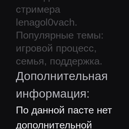
стримера
lenagol0vach
.
Популярные темы:
игровой процесс,
семья, поддержка.
Дополнительная
информация:
По данной пасте нет
дополнительной