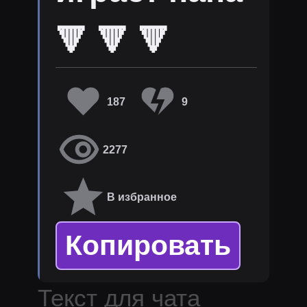
🔻 🔻 🔻
187
9
2277
В избранное
Копировать
Текст для чата