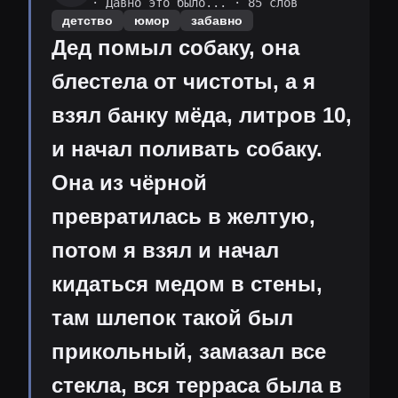
·
Давно это было...
· 85 слов
детство
юмор
забавно
Дед помыл собаку, она
блестела от чистоты, а я
взял банку мёда, литров 10,
и начал поливать собаку.
Она из чёрной
превратилась в желтую,
потом я взял и начал
кидаться медом в стены,
там шлепок такой был
прикольный, замазал все
стекла, вся терраса была в