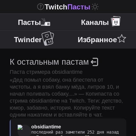
Twitch
Пасты
Пасты
Каналы
Twinder
Избранное
К остальным пастам
Паста стримера
obsidiantime
«
Дед помыл собаку, она блестела от
чистоты, а я взял банку мёда, литров 10, и
начал поливать собаку.
...
» — Копипаста со
стрима
obsidiantime
на Twitch.
Теги: детство,
юмор, забавно, история.
Копируйте текст
одним нажатием и вставляйте в чат.
obsidiantime
последний раз заметили 252 дня назад