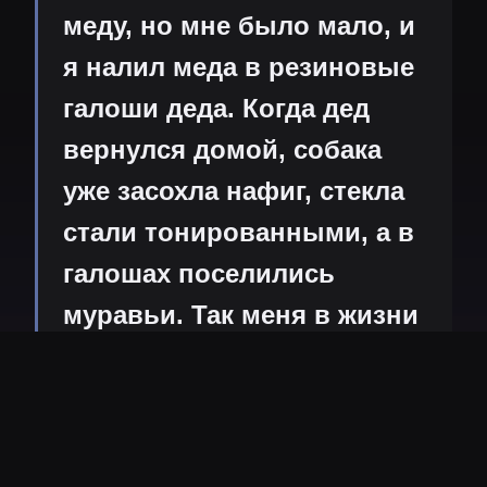
меду, но мне было мало, и
я налил меда в резиновые
галоши деда. Когда дед
вернулся домой, собака
уже засохла нафиг, стекла
стали тонированными, а в
галошах поселились
муравьи. Так меня в жизни
никогда не били. Целый год
называли неблагодарным
69
8
1965