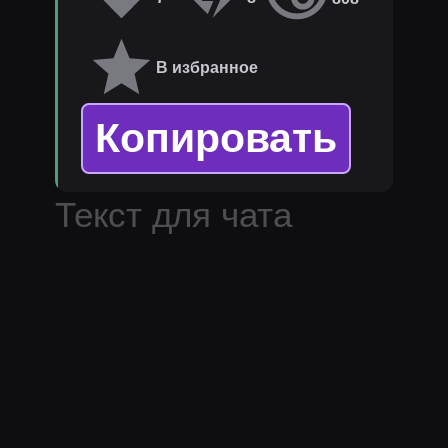
В избранное
Копировать
Текст для чата
стримера
melharucos
.
Популярные темы:
негатив.
Дополнительная