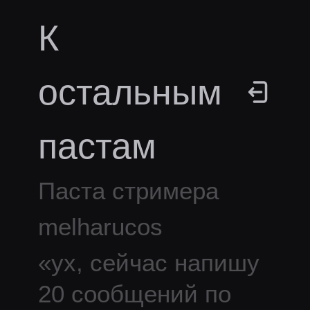
К
остальным
пастам
Паста стримера
melharucos
«
ух, сейчас напишу
20 сообщений по