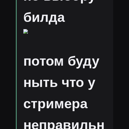
билда
потом буду
ныть что у
стримера
неправильн