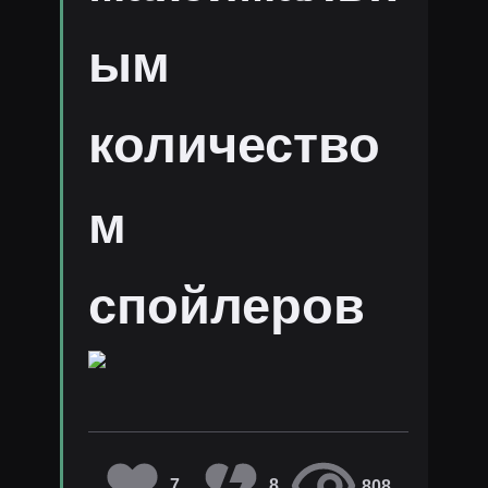
ым
количество
м
спойлеров
7
8
808