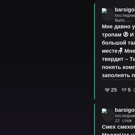
barsigo
последни
было...
·
Мне давно у
тропам 🚷 И
большой та
месте🪑 Мне
твердит – Ты
понять комп
заполнять п
25
5
barsigo
последни
22 слов
Смех смехом
МоддиЧат на