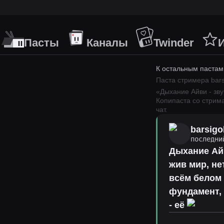
Пасты
Каналы
Twinder
К остальным пастам
Паста стримера
bars
«
Дыхание Айви - звук
Копипаста со стрим
чат.
barsigo
последни
Дыхание Айв
жив мир, не
всём белом и
фундамент, 
- её