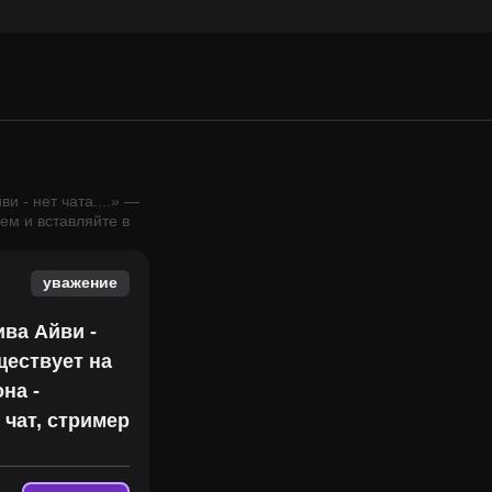
ви - нет чата.
...
» —
ем и вставляйте в
уважение
ива Айви -
ществует на
на -
 чат, стример