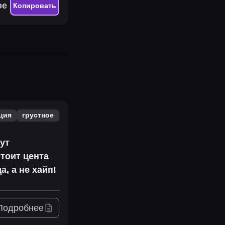
ое
Копировать
ция
грустное
ут
стоит цента
, а не хайп!
Подробнее