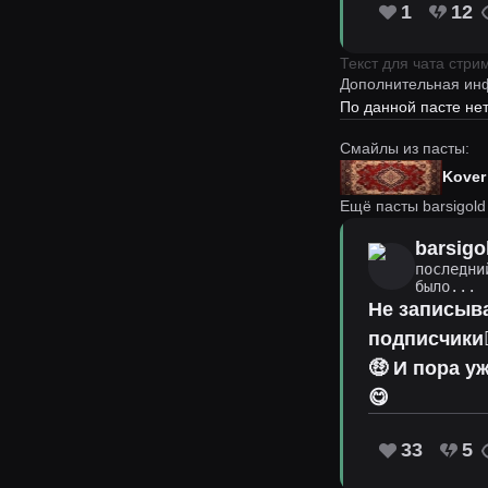
1
12
Текст для чата стр
Дополнительная ин
По данной пасте н
Смайлы из пасты:
Kover
Ещё пасты barsigold
barsigo
последни
было...
·
Не записыва
подписчики
🤑 И пора у
😋
33
5