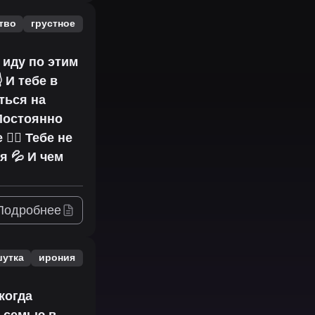
тво
грустное
 иду по этим
 И тебе в
ться на
 Постоянно
‍💫 Тебе не
я 💦 И чем
Подробнее
шутка
ирония
когда
у семью в