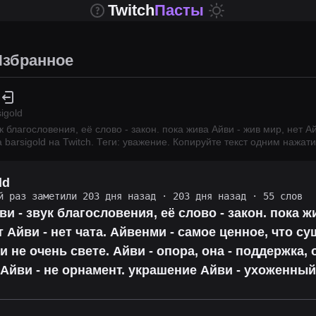
Twitch
Пасты
Избранное
igold
 благословения, её слово - закон. пока жива Айви - жив мир, нет Ай
а
barsigold
на Twitch.
Теги: уважение.
Копируйте текст одним нажати
ld
й раз заметили 203 дня назад
·
203 дня назад
· 55 слов
и - звук благословения, её слово - закон. пока ж
т Айви - нет чата. Айвенми - самое ценное, что су
 не очень свете. Айви - опора, она - поддержка, о
Айви - не орнамент. украшение Айви - ухоженный