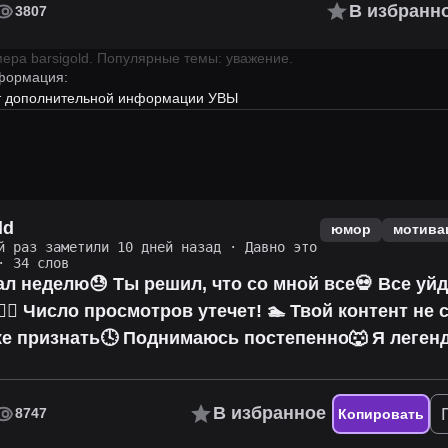
В избранн
3807
имера
barsigold
.
Популярные темы: уважение.
формация:
ет дополнительной информации УВЫ
ld
юмор
мотива
й раз заметили 10 дней назад
·
Давно это
 34 слов
л неделю😓 Ты решил, что со мной все💀 Все уйд
‍♂️ Число просмотров утечет! 🏊 Твой контент не 
же признать🕓 Поднимаюсь постепенно🐺 Я легенда
В избранное
8747
Копировать