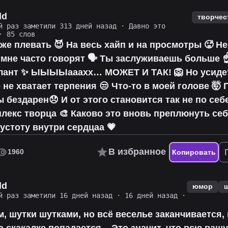
ld
творчес
й раз заметили 313 дней назад
·
Давно это
 85 слов
же плевать 😈 На весь хайп и на просмотры 🥵 Не
 мне часто говорят 🗣️ Ты заслуживаешь больше ☝️
лант ✨ ЫЫЫЫааахх… МОЖЕТ И ТАК! 🦁 Но усиде
 не хватает терпения 😒 Что-то в моей голове 🤯
 бездарен😞 И от этого становится так не по себе 
лекс творца 🎨 Каково это вновь преплюнуть себ
устоту внутри сердцаа 💗
В избранное
1960
Копировать
ld
юмор
й раз заметили 16 дней назад
·
16 дней назад
·
, шутки шутками, но всё веселье заканчивается, 
 скакалке попадается... Это значит, что всю ваш