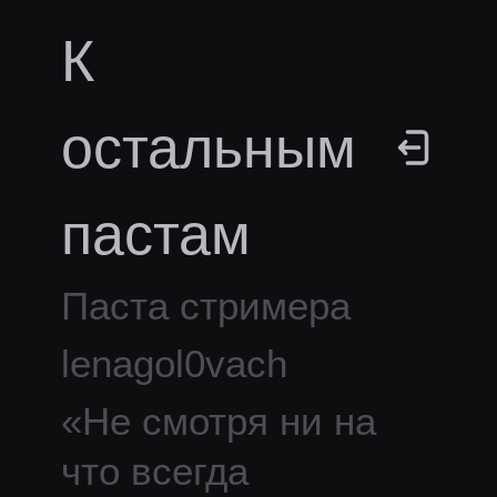
К
остальным
пастам
Паста стримера
lenagol0vach
«
Не смотря ни на
что всегда