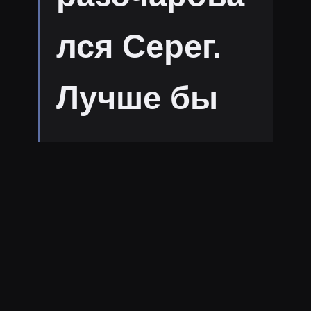
лся Серег.
Лучше бы
ты просто
молчал
после