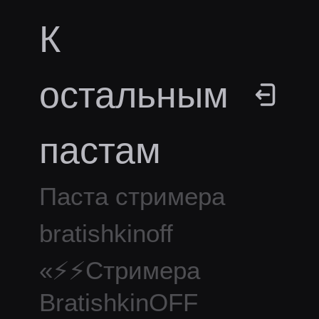
К
остальным
пастам
Паста стримера
bratishkinoff
«
⚡⚡Стримера
BratishkinOFF