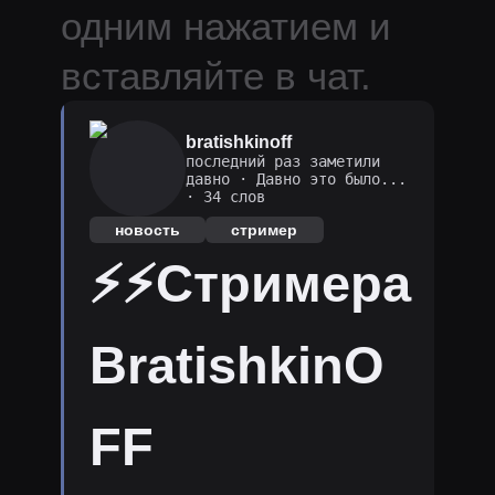
одним нажатием и
вставляйте в чат.
bratishkinoff
последний раз заметили
давно
·
Давно это было...
· 34 слов
новость
стример
⚡⚡Стримера
BratishkinO
FF