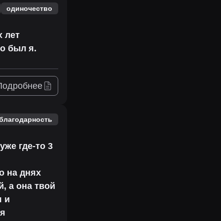
одиночество
х лет
о был я.
Подробнее
благодарность
уже где-то 3
о на днях
й, а она твой
я и
 я