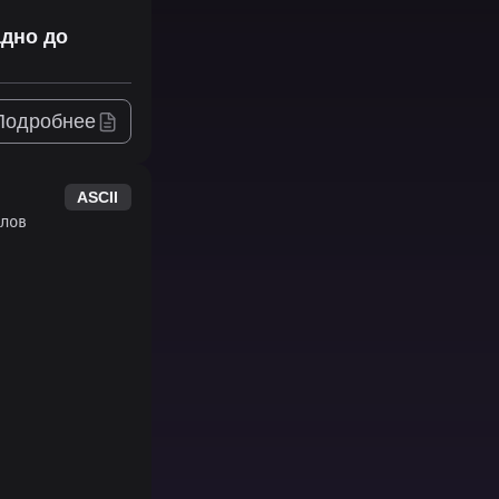
адно до
Подробнее
ASCII
лов