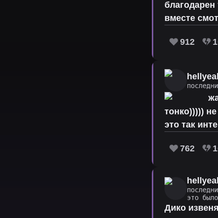
благодарен 
вместе смо
912
1
hellyea
последн
жа
тонко))))) 
это так инт
762
1
hellyea
последн
это был
Дико извеня