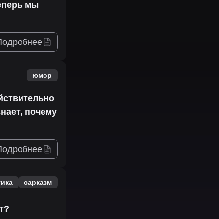
Теперь мы
Подробнее
юмор
ействительно
знает, почему
Подробнее
тика
сарказм
т?