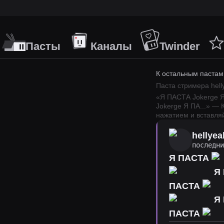
Пасты
Каналы
Twinder
К остальным пастам
Паста стримера
hel
«
Я ПАСТА Jokerge 
Jokerge Я ПА
...
» — 
нажатием и вставляй
hellyea
последн
Я ПАСТА
Я
ПАСТА
Я
ПАСТА