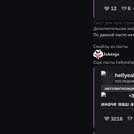
12
6
Текст для чата стр
Дополнительная ин
По данной пасте н
Смайлы из пасты:
Jokerge
Ещё пасты hellyeahp
hellyea
последн
автоматизац
<В
иначе ваш а
3216