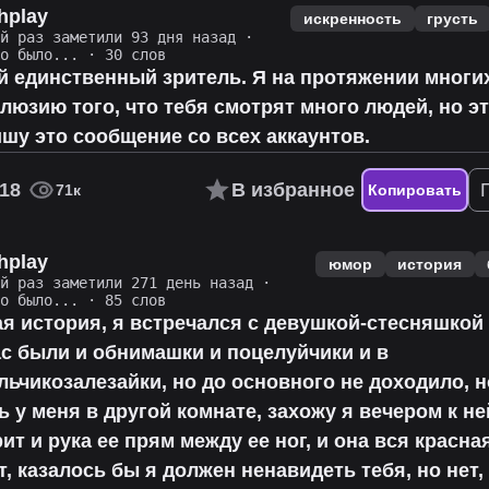
hplay
искренность
грусть
ий раз заметили 93 дня назад
·
то было...
· 30 слов
й единственный зритель. Я на протяжении многи
люзию того, что тебя смотрят много людей, но эт
шу это сообщение со всех аккаунтов.
18
В избранное
71к
Копировать
hplay
юмор
история
ий раз заметили 271 день назад
·
то было...
· 85 слов
ая история, я встречался с девушкой-стесняшкой 
ас были и обнимашки и поцелуйчики и в
ьчикозалезайки, но до основного не доходило, н
ь у меня в другой комнате, захожу я вечером к не
ит и рука ее прям между ее ног, и она вся красна
, казалось бы я должен ненавидеть тебя, но нет,