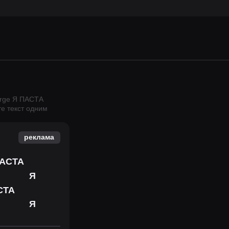
erge Я ПАСТА
е текст одним
реклама
АСТА
Я
СТА
Я