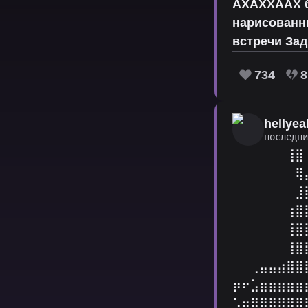
АХАХХААХ бл
нарисованны
встречи Зад
734
8
hellyea
последн
⠀⠀⠀⠀⠀⠀⢸⣿
⠀⠀⠀⠀⠀⠀⠀⢿
⠀⠀⠀⠀⠀⠀⠀⣸
⠀⠀⠀⠀⠀⠀⢰⣿
⠀⠀⠀⠀⠀⠀⢸⣿
⠀⠀⠀⠀⠀⠀⢸⣿
⠀⠀⢀⣤⣤⣴⣿⣿
⡶⠖⣡⣶⣶⣶⣶⣶
⣡⣶⣿⣿⣿⣿⣿⣿