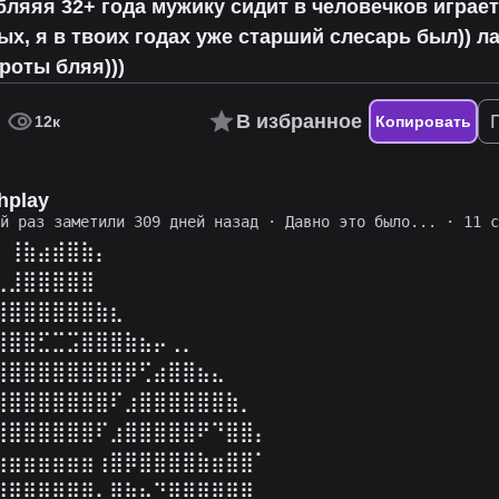
яяя 32+ года мужику сидит в человечков играет
х, я в твоих годах уже старший слесарь был)) л
роты бляя)))
В избранное
12к
Копировать
hplay
ий раз заметили 309 дней назад
·
Давно это было...
· 11 с
⠀⢸⣷⣴⣾⣿⣷⡄⠀⠀⠀⠀⠀⠀⠀⠀⠀⠀⠀⠀⠀⠀
⣄⣸⣿⣿⣿⣿⣿⠀⠀⠀⠀⠀⠀⠀⠀⠀⠀⠀⠀⠀⠀⠀
⣿⣿⣿⣿⣿⣿⣿⣷⣆⠀⠀⠀⠀⠀⠀⠀⠀⠀⠀⠀⠀⠀
⣿⣿⣿⣋⣉⣩⣿⣿⣿⣷⣦⡤⢀⡀⠀⠀⠀⠀⠀⠀⠀⠀
⣿⣿⣿⣿⣿⣿⣿⣿⣿⡿⢋⣴⣿⣿⣦⣄⠀⠀⠀⠀⠀⠀
⣿⣿⣿⣿⣿⣿⣿⣿⠏⣰⣿⣿⣿⣿⣿⣿⣷⡀⠀⠀⠀⠀
⣿⣿⣿⣿⣿⣿⣿⠏⣰⣿⣿⣿⣿⣿⠟⠙⣿⣿⡄⠀⠀⠀
⣶⣶⣶⣶⣶⣶⣶⢰⣿⡿⣿⣿⣿⣿⣷⣶⣿⣿⠁⠀⠀⠀
⣿⣿⣿⣿⣿⣿⣿⡄⢿⣷⣦⣙⠿⣿⣿⣿⣿⡿⠀⠀⠀⠀