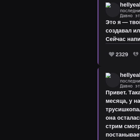
hellyea
последн
Давно э
Это я — тво
создавал ил
Сейчас напи
2329
hellyea
последн
Давно э
Привет. Так
месяца, у н
трусишкопал
она осталас
стрим смотр
постанывает