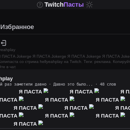
Twitch
Пасты
Избранное
lyeahplay
Я ПАСТА Jokerge Я ПАСТА Jokerge Я ПАСТА Jokerge Я ПАСТА Jok
Копипаста со стрима
hellyeahplay
на Twitch.
Теги: реклама.
Копируйт
те в чат.
hplay
ий раз заметили давно
·
Давно это было...
· 48 слов
Я ПАСТА
Я ПАСТА
Я П
 ПАСТА
Я ПАСТА
Я ПАСТА
Я ПАСТА
Я ПАСТА
Я ПА
 ПАСТА
Я ПАСТА
Я ПАСТА
Я ПАСТА