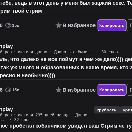
тебе, ведь в этот день у меня был жаркий секс. 
трим твой стрим
0
В избранное
15к
Копировать
hplay
ий раз заметили давно
·
Давно это было...
· 30 слов
ль, что далеко не все поймут в чем же дело)))) д
не так уж много и образованных в наше время, кто 
ересно и необычно))))
6
В избранное
15к
Копировать
hplay
грубость
кри
ий раз заметили 295 дней назад
·
Давно
о...
· 32 слов
юс пробегал кобанчиком увидел ваш Стрим чё ту