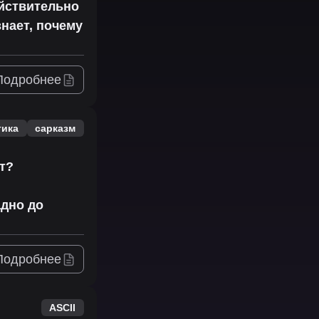
ействительно
знает, почему
Подробнее
тика
сарказм
т?
адно до
Подробнее
ASCII