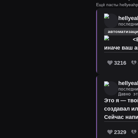
Ещё пасты hellyeahp
hellyea
последн
автоматизац
<В
иначе ваш а
3216
hellyea
последн
Давно э
Это я — тво
создавал ил
Сейчас напи
2329