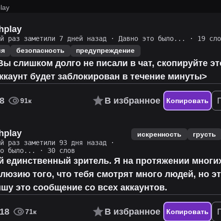
lay
hplay
ий раз заметили 7 дней назад
·
Давно это было...
· 19 сло
ия
безопасность
предупреждение
ы слишком долго не писали в чат, скопируйте э
ккаунт будет заблокирован в течение минуты>
8
В избранное
91к
Копировать
hplay
искренность
грусть
ий раз заметили 93 дня назад
·
то было...
· 30 слов
й единственный зритель. Я на протяжении многи
люзию того, что тебя смотрят много людей, но эт
шу это сообщение со всех аккаунтов.
18
В избранное
71к
Копировать