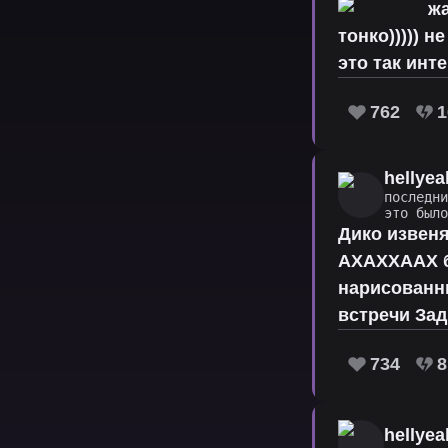
жа
тонко))))) 
это так инт
762
1
hellyea
последн
это был
Дико извеня
АХАХХААХ бл
нарисованны
встречи Зад
734
8
hellyea