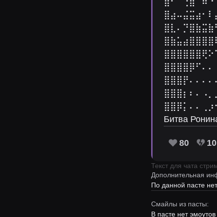
⣿⠃⠁⢐⣷⠉⠿⠐
⣿⣴⠤⣬⣭⣴⠂⠇
⣿⣇⠄⡙⣿⣷⣭⣷
⣿⣷⣥⣴⣿⣿⣿⣿
⣿⣿⣿⣿⣿⣿⢟⠕
⣿⣿⣿⣿⡿⠋⠄⠄
⣿⣿⣿⡟⠄⠄⠄⠄
⣿⣿⣿⡆⠆⠄⠠⡀
⣿⣿⡿⡅⠄⠄⢀⡰
Битва Ронин
80
10
Текст для чата стр
Дополнительная ин
По данной пасте н
Смайлы из пасты:
В пасте нет эмоутов