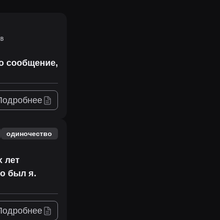
в
то сообщение,
Подробнее
одиночество
х лет
о был я.
Подробнее