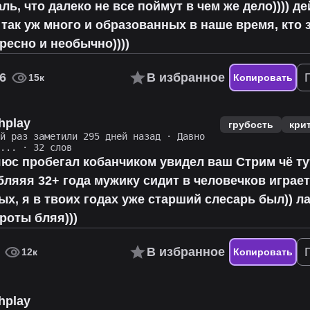
ль, что далеко не все поймут в чем же дело)))) д
не так уж много и образованных в наше время, кто 
ересно и необычно))))
6
В избранное
15к
Копировать
hplay
грубость
кри
ий раз заметили 295 дней назад
·
Давно
о...
· 32 слов
юс пробегал кобанчиком увидел ваш Стрим чё ту
яяя 32+ года мужику сидит в человечков играет
х, я в твоих годах уже старший слесарь был)) л
роты бляя)))
В избранное
12к
Копировать
hplay