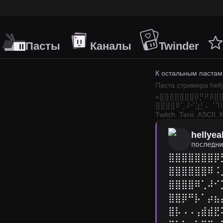
Пасты
Каналы
Twinder
К остальным пастам
Паста стримера
hel
«
⣿⣿⣿⣿⣿⣿⣿⡿⡛⠟⠿⣿
⣿⣿⣿⣿⠿⢁⠼⠊⣱⡃⠄⠈⠹
Twitch.
Теги: ASCII.
К
hellyea
последн
⣿⣿⣿⣿⣿⣿⣿⡿
⣿⣿⣿⣿⣿⣿⠿⠨
⣿⣿⣿⣿⠿⢁⠼⠊
⣿⣿⡿⠛⡧⠁⡴⣦
⣿⡧⠠⠠⢠⣾⣾⣟