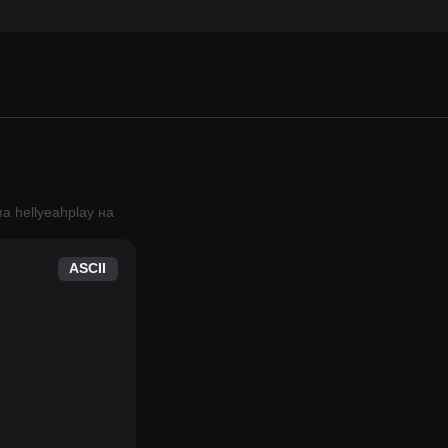
ма
hellyeahplay
на
ASCII