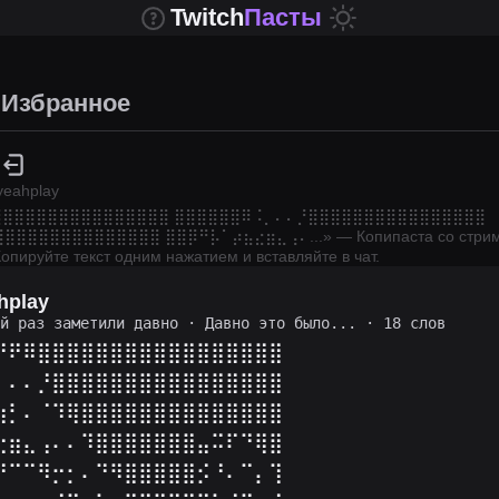
Twitch
Пасты
Избранное
lyeahplay
⣿⣿⣿⣿⣿⣿⣿⣿⣿⣿⣿⣿⣿⣿⣿⣿ ⣿⣿⣿⣿⣿⣿⠿⠨⡀⠄⠄⡘⣿⣿⣿⣿⣿⣿⣿⣿⣿⣿⣿⣿⣿⣿⣿⣿
⢿⣿⣿⣿⣿⣿⣿⣿⣿⣿⣿⣿⣿⣿⣿ ⣿⣿⡿⠛⡧⠁⡴⣦⣔⣶⣄⢠⠄
...
» — Копипаста со стри
опируйте текст одним нажатием и вставляйте в чат.
hplay
ий раз заметили давно
·
Давно это было...
· 18 слов
⡛⠟⠿⣿⣿⣿⣿⣿⣿⣿⣿⣿⣿⣿⣿⣿⣿⣿⣿⣿
⡀⠄⠄⡘⣿⣿⣿⣿⣿⣿⣿⣿⣿⣿⣿⣿⣿⣿⣿⣿
⣱⡃⠄⠈⠹⢿⣿⣿⣿⣿⣿⣿⣿⣿⣿⣿⣿⣿⣿⣿
⣔⣶⣄⢠⠄⠄⠹⣿⣿⣿⣿⣿⣿⣿⣤⠭⠏⠙⢿⣿
⠝⠉⠉⠻⡒⡂⠄⠙⠻⣿⣿⣿⣿⣿⡪⠘⠄⠉⡄⢹