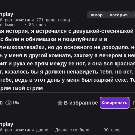
hplay
юмор
история
ий раз заметили 271 день назад
·
то было...
· 85 слов
ая история, я встречался с девушкой-стесняшкой 
ас были и обнимашки и поцелуйчики и в
ьчикозалезайки, но до основного не доходило, н
ь у меня в другой комнате, захожу я вечером к не
ит и рука ее прям между ее ног, и она вся красна
, казалось бы я должен ненавидеть тебя, но нет,
тебе, ведь в этот день у меня был жаркий секс. 
трим твой стрим
0
В избранное
15к
Копировать
hplay
ий раз заметили давно
·
Давно это было...
· 30 слов