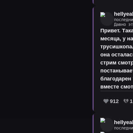
hellyea
последн
Давно э
Привет. Так
месяца, у н
трусишкопал
она осталас
стрим смотр
постанывает
благодарен 
вместе смо
912
1
hellyea
последн