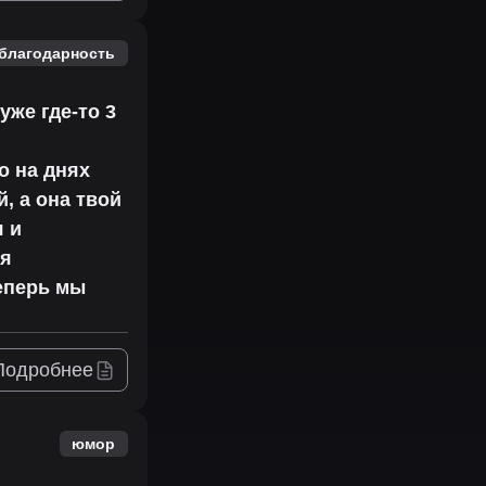
благодарность
уже где-то 3
о на днях
й, а она твой
я и
 я
Теперь мы
Подробнее
юмор