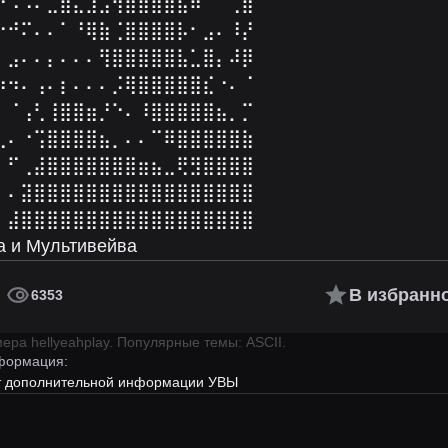
⠑⠠⠠⠄⣈⣿⣄⣱⣠⢻⣿⣿⣿⣿⣯⠷⠈⠉⢀⣾
⡔⠚⠍⠄⠄⠁⠘⢿⣷⢈⣿⣿⣿⣿⡧⠂⣠⠄⠸⡜
⠃⣠⠄⠄⡄⠄⠄⠄⢻⣿⣿⣿⣿⣿⣧⣁⣿⡄⠼⡿
⠷⠲⠄⢠⠄⡆⠄⠄⠄⡨⢿⣿⣿⣿⣿⣿⣎⠐⠄⠈
⠁⠈⢠⢃⢸⣿⣿⣶⡘⠑⠄⠸⣿⣿⣿⣿⣿⣦⡀⡉
⢀⠄⠐⢩⣿⣿⣿⣿⣦⡀⠄⠄⠉⠿⣿⣿⣿⣿⣿⣷
⠄⠋⢀⣼⣿⣿⣿⣿⣿⣿⣿⣶⣦⣀⢟⣻⣿⣿⣿⣿
⡀⠄⣽⣿⣿⣿⣿⣿⣿⣿⣿⣿⣿⣿⣿⣿⣿⣿⣿⣿
⠂⣼⣿⣿⣿⣿⣿⣿⣿⣿⣿⣿⣿⣿⣿⣿⣿⣿⣿⣿
а и Мультивейва
В избранн
6353
имера
hellyeahplay
.
Популярные темы: ASCII.
формация:
ет дополнительной информации УВЫ