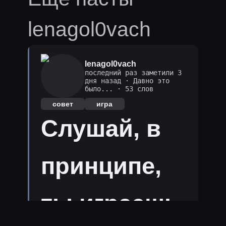
lenagol0vach
lenagol0vach
последний раз заметили 3
дня назад
·
Давно это
было...
· 53 слов
совет
игра
Слушай, в
принципе,
ты играешь