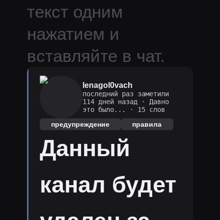
текст одним
нажатием и
вставляйте в чат.
lenagol0vach
последний раз заметили
114 дней назад
·
Давно
это было...
· 15 слов
предупреждение
правила
Данный
канал будет