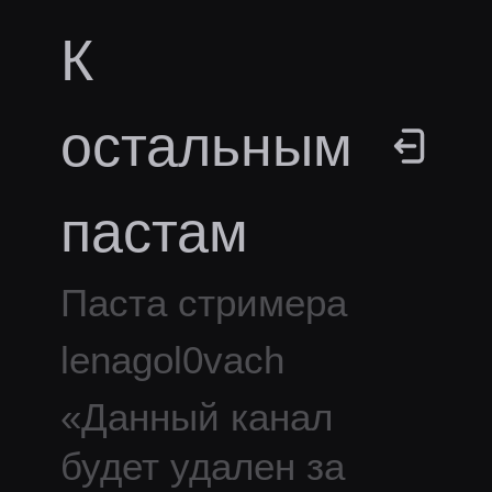
К
остальным
пастам
Паста стримера
lenagol0vach
«
Данный канал
будет удален за