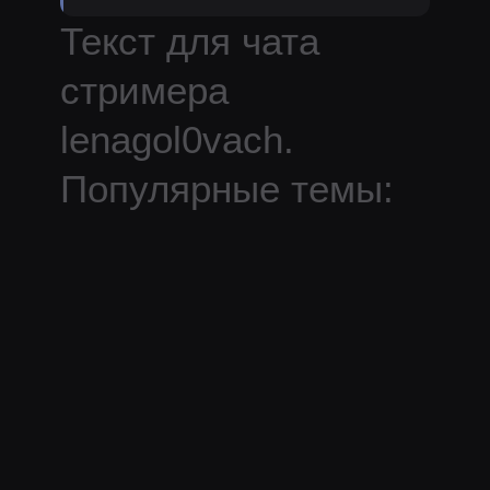
Текст для чата
стримера
lenagol0vach
.
Популярные темы:
повтор, флуд,
негатив, спам.
Дополнительная
информация:
По данной пасте нет