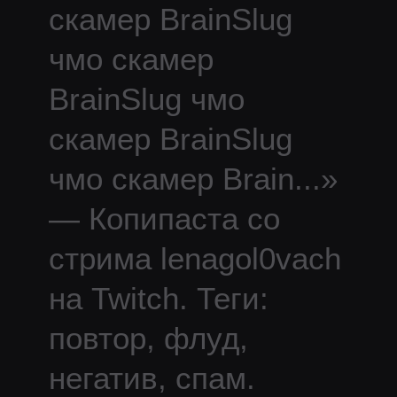
скамер BrainSlug
чмо скамер
BrainSlug чмо
скамер BrainSlug
чмо скамер Brain
...
»
— Копипаста со
стрима
lenagol0vach
на Twitch.
Теги:
повтор, флуд,
негатив, спам.