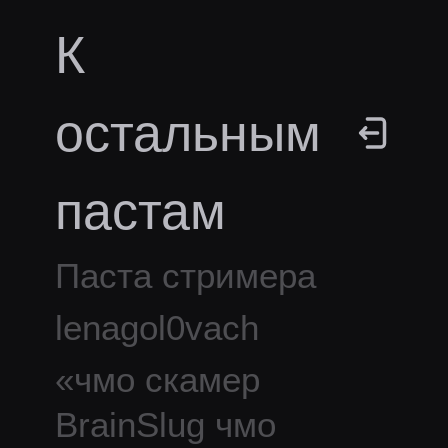
К
остальным
пастам
Паста стримера
lenagol0vach
«
чмо скамер
BrainSlug чмо