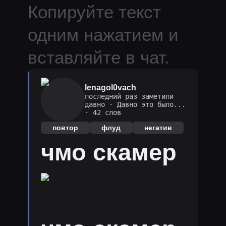
Копируйте текст
одним нажатием и
вставляйте в чат.
lenagol0vach
последний раз заметили
давно
·
Давно это было...
· 42 слов
повтор
флуд
негатив
чмо скамер