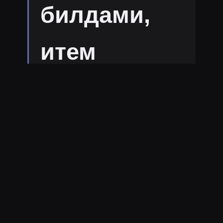
билдами,
итем
билдами,
пиками,
контрпикам
и и банами,