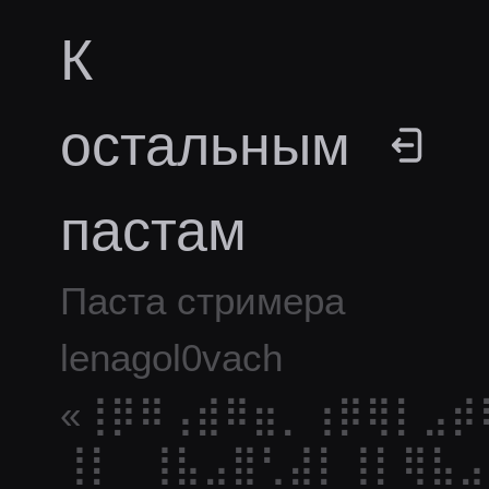
К
остальным
пастам
Паста стримера
lenagol0vach
«
⢸⡿⠿⢠⣾⠿⣶⡀⢰⡿⢿⡇⣠⡾
⢸⡇⠀⢸⣧⣠⣿⢃⣼⡇⢸⡇⢿⣧⣠