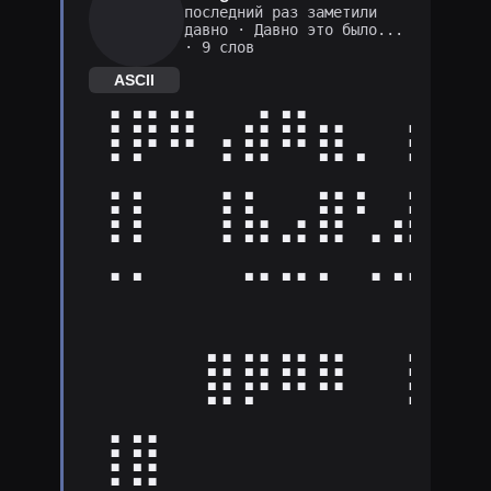
последний раз заметили
давно
·
Давно это было...
· 9 слов
ASCII
⢸⡿⠿⢠⣾⠿⣶⡀⢰⡿
⢸⡇⠀⢸⣧⣠⣿⢃⣼⡇
⠈⠁⠀⠀⠉⠉⠁⠈⠉⠀
⠀⠀⠀⣿⡿⠿⠿⠀⢸⣿
⢸⣿