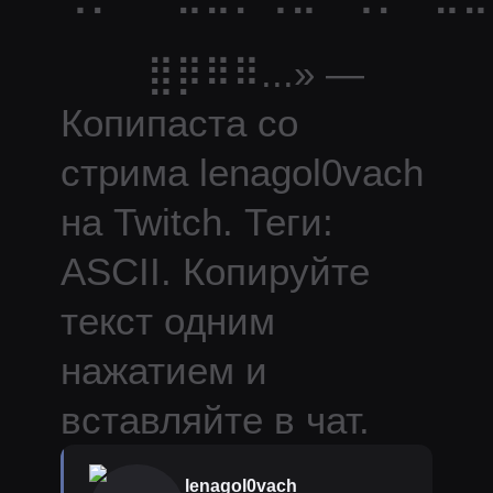
⠈⠁⠀⠀⠉⠉⠁⠈⠉⠀⠈⠁⠀⠉⠉
⠀⠀⠀⣿⡿⠿⠿
...
» —
Копипаста со
стрима
lenagol0vach
на Twitch.
Теги:
ASCII.
Копируйте
текст одним
нажатием и
вставляйте в чат.
lenagol0vach