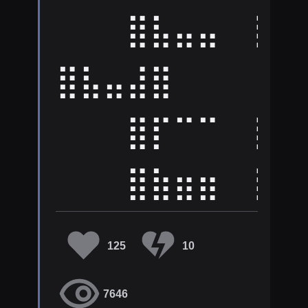
⠀⠀⠀⣿⣧⣤⣤⠀⢸⣿
⣿⣧⣤⣼⣿
⠀⠀⠀⣿⡏⠉⠉⠀⢸⣿
⠀⠀⠀⣿⣷⣶⣶⠀⢸⣿
125
10
7646