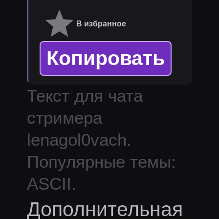
В избранное
Копировать
Текст для чата
стримера
lenagol0vach
.
Популярные темы:
ASCII.
Дополнительная