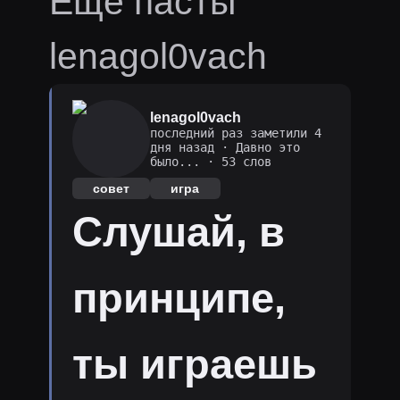
Ещё пасты
lenagol0vach
lenagol0vach
последний раз заметили 4
дня назад
·
Давно это
было...
· 53 слов
совет
игра
Слушай, в
принципе,
ты играешь