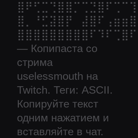
⣿⠟⢋⣉⢙⣿⣿⡉⢉⣙⣿⠏⢉⠉⢹
⣿⡀⠘⣋⣽⣿⡟⠀⣼⣿⠏⢠⣶⣶⣿
⣿⣿⣿⣿⣿⣿⣿⣿⣿⠏⠹⠏⢉⣿⠏
— Копипаста со
стрима
uselessmouth
на
Twitch.
Теги: ASCII.
Копируйте текст
одним нажатием и
вставляйте в чат.