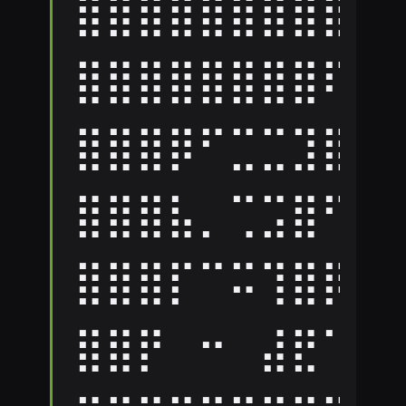
⣿⣿⣿⣿⣿⣿⣿⣿⣿⠏
⣿⣿⣿⣿⣿⣿⣿⣿⠏⣰
⣿⣿⣿⡿⠋⣉⣉⣹⣿⠏
⣿⣿⣿⣧⡀⢉⣩⣿⠋⣰
⣿⣿⣿⡏⠉⠭⢹⣿⡿⠉
⣿⣿⡟⠀⠒⠀⣼⣟⠁⠀