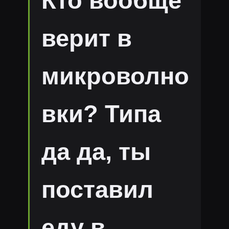
Кто вообще
верит в
микроволно
вки? Типа
да да, ты
поставил
еду в