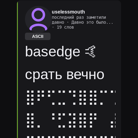
uselessmouth
последний раз заметили
давно
·
Давно это было...
· 19 слов
ASCII
basedge 🤙
срать вечно
⣿⠟⢋⣉⢙⣿⣿⡉⢉⣙
⣿⡀⠘⣋⣽⣿⡟⠀⣼⣿