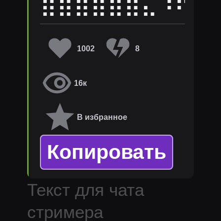
⣿⣿⣿⣿⣷⣶⣄⠸⠟⠛
1002
8
16к
В избранное
Копировать
Текст для чата
стримера