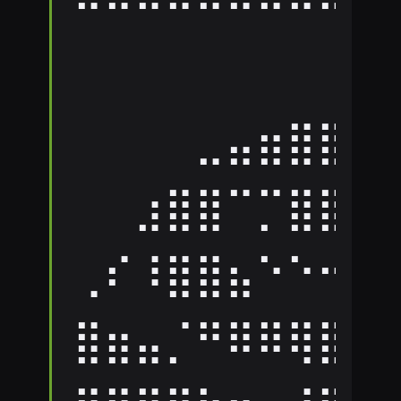
⠛⠛⠛⠛⠛⠛⠛⠛⠛⠛
⠀⠀⠀⠀⠀⠀⠀⠀⠀⣠
⠀⠀⠀⠀⣀⣤⣶⣿⣿⣿
⠀⠀⣰⣿⣿⠉⡉⣿⣿⣽
⢀⠎⠸⣿⣿⣦⠑⠑⠒⠒
⣿⣶⣤⡈⠛⠿⠿⢿⣿⠿