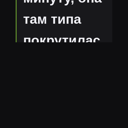
там типа
покрутилас
ь и
подогрелас
ь. Вам
самим не