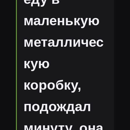
маленькую
металличес
кую
коробку,
подождал
минуту, она