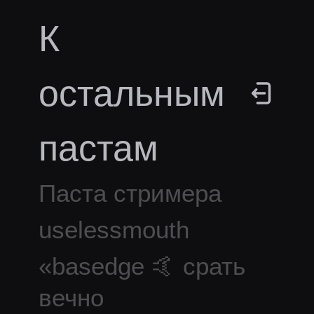
К
остальным
пастам
Паста стримера
uselessmouth
«
basedge 🤙 срать
вечно