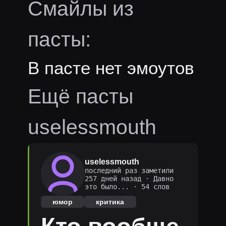
Смайлы из
пасты:
В пасте нет эмоутов
Ещё пасты
uselessmouth
uselessmouth
последний раз заметили
257 дней назад
·
Давно
это было...
· 54 слов
юмор
критика