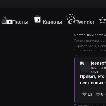
Пасты
Каналы
Twinder
К остальным пастам
Паста стримера
jeen
«
Привет, это я, Яри
Копипаста со стрим
чат.
jeensof
последн
слов
Привет, это
всех своих 
13
8
Текст для чата стр