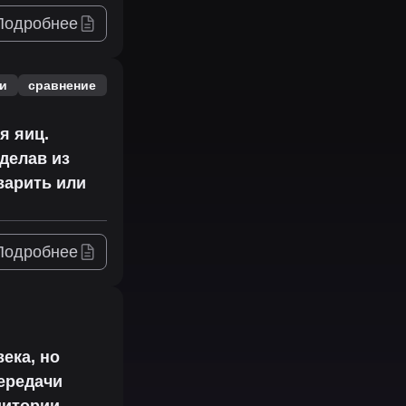
Подробнее
и
сравнение
я яиц.
делав из
варить или
Подробнее
ека, но
передачи
дитории