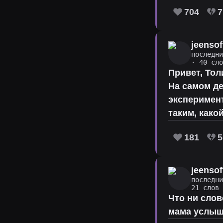
704
7
jeensof
последн
· 40 сл
Привет, Тол
На самом де
эксперимент
таким, како
181
5
jeensof
последн
21 слов
Что ни слов
мама услыша