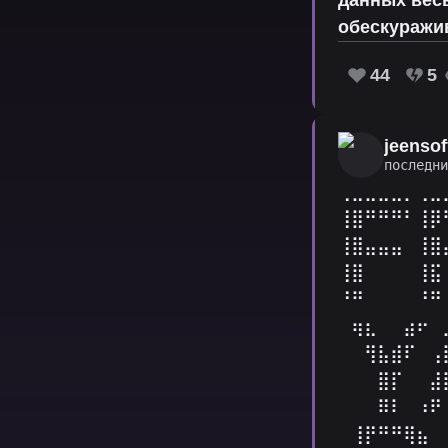
обескуражи
44
5
jeensof
последн
⢀⣀⣀⣀⣀⡀⢀⣀
⢸⣿⠛⠛⠛⠃⢸⡿
⢸⣿⣤⣤⣤⠀⢸⣿
⢸⣿⠀⠀⠀⠀⢸⣯
⠘⠛⠀⠀⠀⠀⠘⠛
⠀⢶⣆⠀⠀⣴⠖⠀
⠀⠀⢻⣧⣾⠏⠀⢠
⠀⠀⠀⣿⡏⠀⠀⣼
⠀⠀⠀⠿⠇⠀⠰⠟
⠀⢸⡟⠛⠛⢿⣦⠀