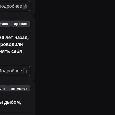
Подробнее
тика
ирония
6 лет назад.
проводили
нять себя
Подробнее
ели
интернет
сы дыбом,