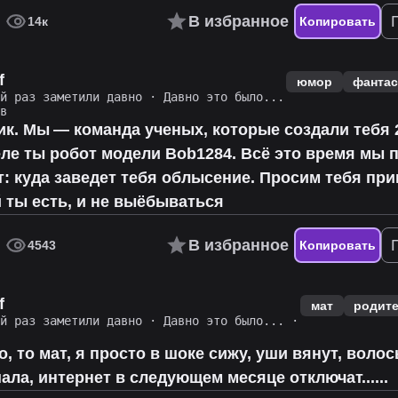
В избранное
14к
Копировать
f
юмор
фантас
ий раз заметили давно
·
Давно это было...
ов
ик. Мы — команда ученых, которые создали тебя 2
ле ты робот модели Bob1284. Всё это время мы 
: куда заведет тебя облысение. Просим тебя при
й ты есть, и не выёбываться
В избранное
4543
Копировать
f
мат
родит
ий раз заметили давно
·
Давно это было...
·
о, то мат, я просто в шоке сижу, уши вянут, воло
ла, интернет в следующем месяце отключат......