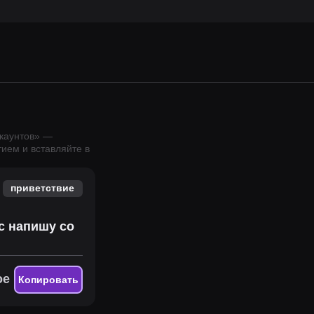
ккаунтов
» —
ием и вставляйте в
приветствие
ас напишу со
ое
Копировать