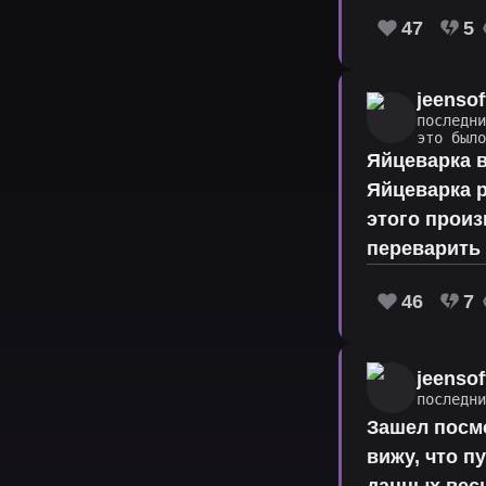
47
5
jeensof
последн
это был
Яйцеварка 
Яйцеварка р
этого произ
переварить 
46
7
jeensof
последн
Зашел посм
вижу, что п
данных весь