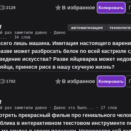
В избранное
2129
Копировать
f
автоматизация
технологи
ий раз заметили давно
·
Давно
о...
· 34 слов
всего лишь машина. Имитация настоящего варени
азве может разбросать белок по всей кастрюле с
ведение искусства? Разве яйцеварка может недо
яйца, принеся риск в нашу скучную жизнь?
В избранное
1702
Копировать
f
ий раз заметили давно
·
Давно это было...
· 27 слов
отреть прекрасный фильм про гениального челов
ублика в интерактивном текстовом инструменте 
ма скудна в своем познании. Невежество сей ау