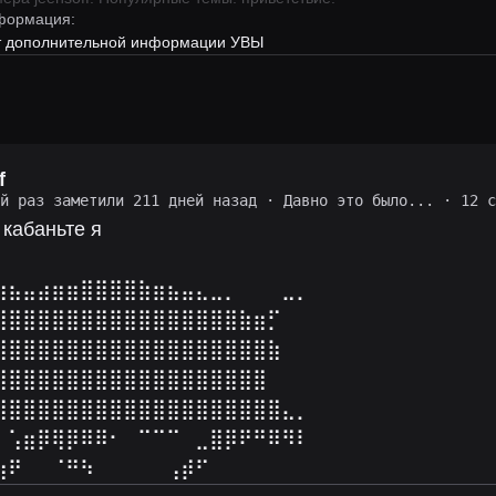
формация:
ет дополнительной информации УВЫ
f
ий раз заметили 211 дней назад
·
Давно это было...
· 12 с
кабаньте я
⠀⠀⠀⠀⠀⠀⠀⠀⠀⠀⠀⠀⠀⠀⠀⠀⠀⠀⠀⠀⠀⠀⠀⠀⠀⠀⠀
⣶⣦⣤⣴⣶⣶⣿⣿⣿⣿⣷⣶⣦⣤⣄⣀⡀⠀⠀⠀⣀⡀
⣿⣿⣿⣿⣿⣿⣿⣿⣿⣿⣿⣿⣿⣿⣿⣿⣿⣷⣶⡋⠀⠀
⣿⣿⣿⣿⣿⣿⣿⣿⣿⣿⣿⣿⣿⣿⣿⣿⣿⣿⣿⣷⠀⠀
⣿⣿⣿⣿⣿⣿⣿⣿⣿⣿⣿⣿⣿⣿⣿⣿⣿⣿⣿⠀⠀
⣿⣿⣿⣿⣿⣿⣿⣿⣿⣿⣿⣿⣿⣿⣿⣿⣿⣿⣿⣿⣄⡀
⠀⢡⣶⡿⢿⡿⠿⠿⠂⠀⠉⠉⠉⠀⣀⣿⡿⠟⠛⠿⠻⠇
⣰⠟⠀⠀⠈⠛⠳⠀⠀⠀⠀⠀⢠⡾⠋⠀⠀⠀⠀