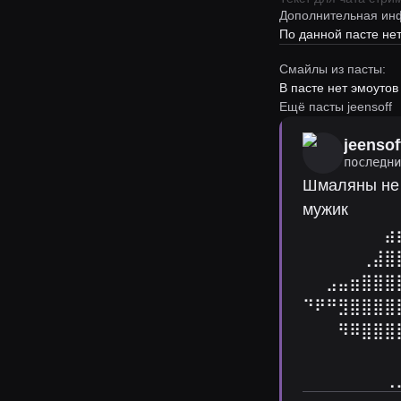
Дополнительная ин
По данной пасте н
Смайлы из пасты:
В пасте нет эмоутов
Ещё пасты jeensoff
jeensof
последн
Шмаляны не 
мужик⠀⠀⠀
⠀⠀⠀⠀⠀⠀⠀⣴
⠀⠀⠀⠀⠀⢀⣼⣿
⠀⠀⣠⣤⣶⣿⣿⣿
⠙⠟⠛⣻⣿⣿⣿⣿
⠀⠀⠀⠻⠿⣿⣿⣿
⠀⠀⠀⠀⠀⠀⠀⠀
⠀⠀⠀⠀⠀⠀⠀⢀