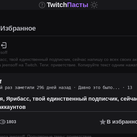
Twitch
Пасты
Избранное
soff
басс, твой единственный подписчик, сейчас напишу со всех своих а
а
jeensoff
на Twitch.
Теги: приветствие.
Копируйте текст одним нажат
f
ий раз заметили 296 дней назад
·
Давно это было...
· 13
 я, Ярибасс, твой единственный подписчик, сейч
аккаунтов
В избранн
1803
имера
jeensoff
.
Популярные темы: приветствие.