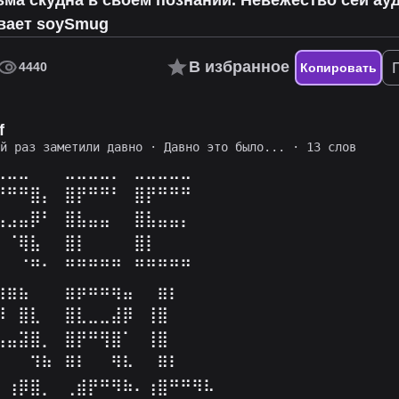
вает soySmug
В избранное
4440
Копировать
f
ий раз заметили давно
·
Давно это было...
· 13 слов
⣀⣀⣀⠀⠀⠀⣀⣀⣀⣀⡀⠀⣀⣀⣀⣀⣀⠀⠀
⠛⠛⠛⣿⡄⠀⣿⡟⠛⠛⠃⠀⣿⡟⠛⠛⠛⠀⠀
⣤⣠⣤⡿⠃⠀⣿⣧⣤⣤⠀⠀⣿⣧⣤⣤⡄⠀⠀
⠀⠈⢿⣧⠀⠀⣿⡇⠀⠀⠀⠀⣿⡇⠀⠀⠀⠀⠀
⠀⠀⠈⠛⠂⠀⠛⠛⠛⠛⠛⠀⠛⠛⠛⠛⠛⠀⠀
⣰⣶⣦⠀⠀⠀⣶⡶⠶⠶⢶⣤⠀⠀⣶⡆⠀⠀⠀
⡿⠀⣿⣇⠀⠀⣿⣇⣀⣀⣼⡿⠀⢸⣿⠀⠀⠀⠀
⣧⣤⣽⣿⡀⠀⣿⡟⠛⢻⣿⠁⠀⢸⣿⠀⠀⠀⠀
⠀⠀⠀⠹⠷⠀⠿⠇⠀⠀⠻⠧⠀⠀⠿⠇⠀⠀⠀⠀⠀⠀
⠀⢰⡿⣿⡀⠀⢀⣾⡟⠛⠻⠷⠄⢰⣿⠛⠛⠻⠧