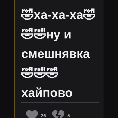
🤣ха-ха-ха🤣
🤣🤣ну и
смешнявка
🤣🤣🤣
хайпово
26
5