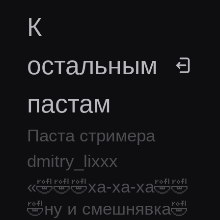
К
остальным
пастам
Паста стримера
dmitry_lixxx
«
🤣🤣🤣ха-ха-ха🤣🤣
🤣ну и смешнявка🤣