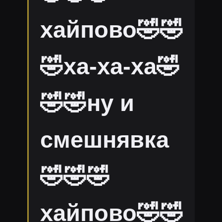
хайпово🤣🤣
🤣ха-ха-ха🤣
🤣🤣ну и
смешнявка
🤣🤣🤣
хайпово🤣🤣