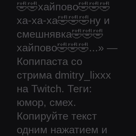
🤣🤣хайпово🤣🤣🤣
ха-ха-ха🤣🤣🤣ну и
смешнявка🤣🤣🤣
хайпово🤣🤣🤣
...
» —
Копипаста со
стрима
dmitry_lixxx
на Twitch.
Теги:
юмор, смех.
Копируйте текст
одним нажатием и