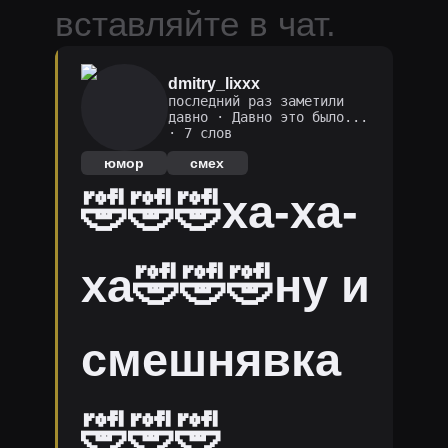
вставляйте в чат.
dmitry_lixxx
последний раз заметили
давно
·
Давно это было...
· 7 слов
юмор
смех
🤣🤣🤣ха-ха-
ха🤣🤣🤣ну и
смешнявка
🤣🤣🤣