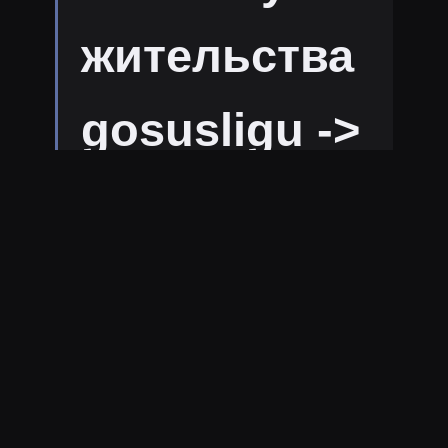
жительства
gosusligu ->
6
4
1950
В избранное
Копировать