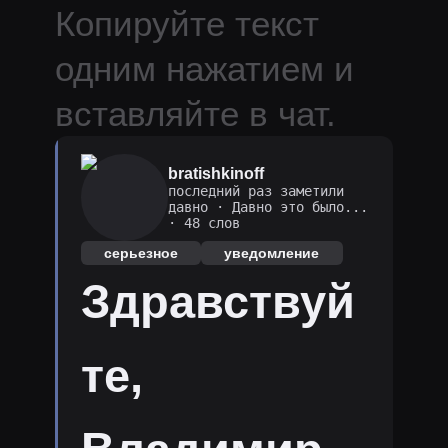
Копируйте текст
одним нажатием и
вставляйте в чат.
bratishkinoff
последний раз заметили
давно
·
Давно это было...
· 48 слов
серьезное
уведомление
Здравствуй
те,