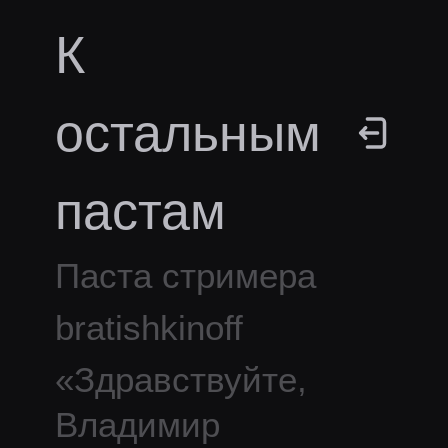
К
остальным
пастам
Паста стримера
bratishkinoff
«
Здравствуйте,
Владимир