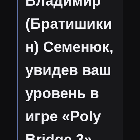
Владимир
(Братишики
н) Семенюк,
увидев ваш
уровень в
игре «Poly
Bridge 3»,