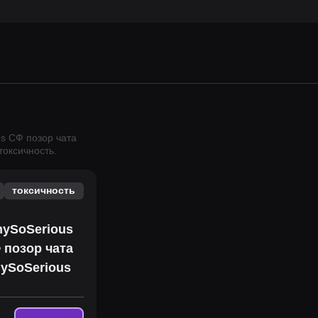
s СФ позор чата
токсичность.
токсичность
hySoSerious
 позор чата
ySoSerious