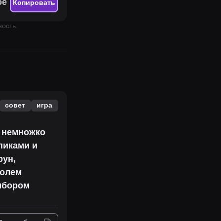
ое
Копировать
ность.
совет
игра
о немножко
пиками и
рун,
ролем
выбором