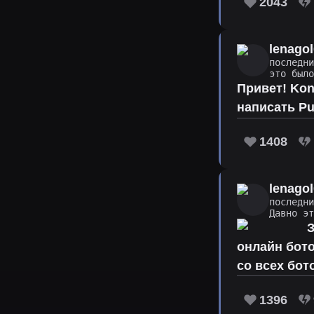
2043
lenago
последн
это был
Привет! Kon
написать P
1408
lenago
последн
Давно э
З
онлайн бoтo
со всех бoт
1396