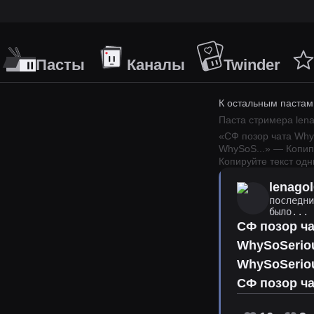
Пасты
Каналы
Twinder
К остальным пастам
Паста стримера
len
«
СФ позор чата Why
WhySoS
...
» — Копип
Копируйте текст одн
lenago
последн
было...
СФ позор ч
WhySoSerio
WhySoSerio
СФ позор ч