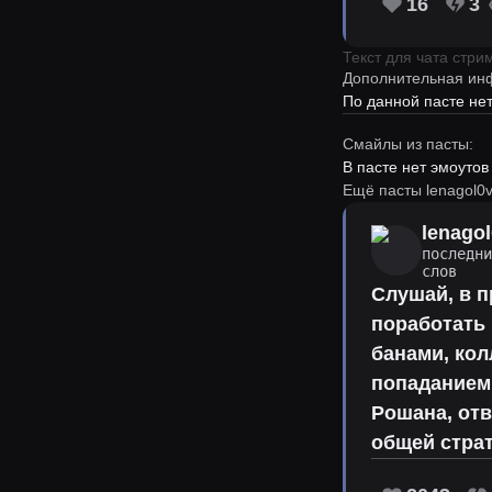
16
3
Текст для чата стр
Дополнительная ин
По данной пасте н
Смайлы из пасты:
В пасте нет эмоутов
Ещё пасты lenagol0
lenago
последн
слов
Слушай, в п
поработать 
банами, кол
попаданием
Рошана, отв
общей страт