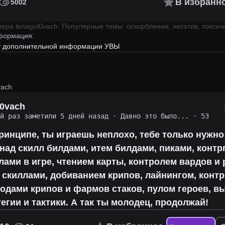
В избранн
5002
имера
lenagol0vach
.
Популярные темы: оскорбления, негатив, токсич
формация:
ет дополнительной информации УВЫ
vach
l0vach
ий раз заметили 5 дней назад
·
Давно это было...
· 53
ринципе, ты играешь неплохо, тебе только нужн
над скилл билдами, итем билдами, пиками, контр
лами в игре, чтением карты, контролем вардов и 
 скиллами, добиванием крипов, лайнингом, конт
одами крипов и фармов стаков, пулом героев, 
егии и тактики. А так ты молодец, продолжай!