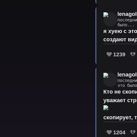
lenago
последн
было...
я хуею с эт
создают вид
1239
lenago
последн
это был
Кто не скоп
уважает ст
скопирует, 
1204