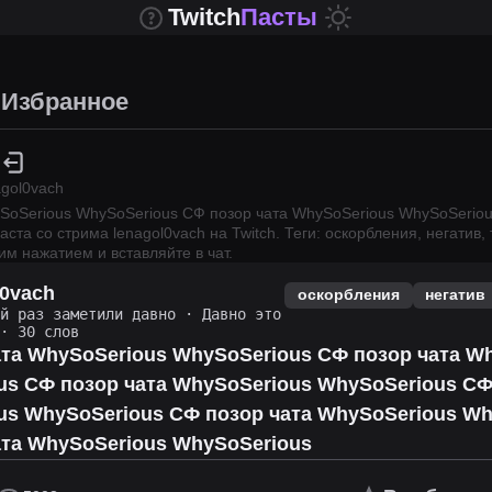
Twitch
Пасты
Избранное
agol0vach
SoSerious WhySoSerious СФ позор чата WhySoSerious WhySoSeriou
аста со стрима
lenagol0vach
на Twitch.
Теги: оскорбления, негатив, 
им нажатием и вставляйте в чат.
l0vach
оскорбления
негатив
ий раз заметили давно
·
Давно это
· 30 слов
ата WhySoSerious WhySoSerious СФ позор чата W
us СФ позор чата WhySoSerious WhySoSerious СФ
us WhySoSerious СФ позор чата WhySoSerious Wh
ата WhySoSerious WhySoSerious