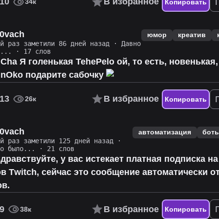
10
В избранное
34к
Копировать
l0vach
юмор
креатив
ий раз заметили 86 дней назад
·
Давно
о...
· 17 слов
Cha Я голенькая TehePelo ой, то есть, новенькая,
unOko подарите сабочку
13
В избранное
26к
Копировать
l0vach
автоматизация
бот
ий раз заметили 125 дней назад
·
то было...
· 21 слов
дравствуйте, у вас истекает платная подписка на
в Тwitch, сейчас это сообщение автоматически о
oв.
9
В избранное
38к
Копировать