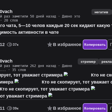
l0vach
негатив
ий раз заметили 50 дней назад
·
Давно это
· 20 слов
ого чата, 5—10 челов каждые 20 сек кидают какую
имость активности в чате
12
В избранное
37к
Копировать
l0vach
стример
рекл
ий раз заметили 262 дня назад
·
Давно
о...
· 35 слов
ирует, тот уважает стримера
Кто не ск
римера
Кто не скопирует, тот уважает
Кто не скопирует, тот уважает стримера
тот уважает стримера
11
В избранное
39к
Копировать