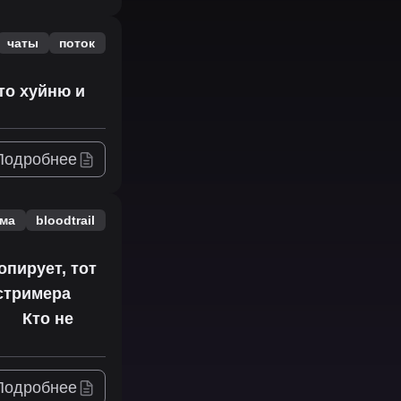
чаты
поток
 то хуйню и
Подробнее
ама
bloodtrail
опирует, тот
 стримера
Кто не
Подробнее