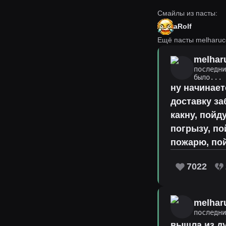
Смайлы из пасты:
aRolf
Ещё пасты melharuc
melhar
последн
было...
ну начинает
доставку за
какну, пойд
погрызу, по
пожарю, по
7022
melhar
последн
вышла из ду