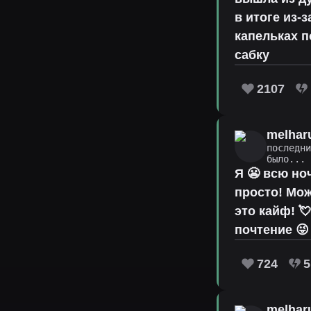
в итоге из-
капельках п
сабку
2107
melhar
последн
было...
Я 😬 всю ноч
просто! Мож
это кайф! 
почтение 😜
724
5
melhar