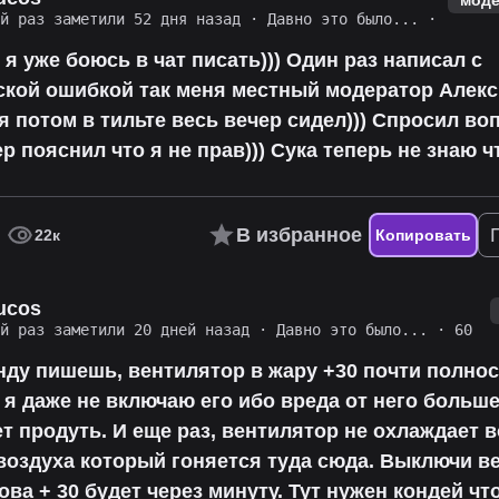
ий раз заметили 52 дня назад
·
Давно это было...
·
 я уже боюсь в чат писать))) Один раз написал с
ской ошибкой так меня местный модератор Алек
 я потом в тильте весь вечер сидел))) Спросил воп
 пояснил что я не прав))) Сука теперь не знаю ч
В избранное
22к
Копировать
ucos
ий раз заметили 20 дней назад
·
Давно это было...
· 60
нду пишешь, вентилятор в жару +30 почти полно
 я даже не включаю его ибо вреда от него больш
ет продуть. И еще раз, вентилятор не охлаждает в
воздуха который гоняется туда сюда. Выключи в
ова + 30 будет через минуту. Тут нужен кондей чт