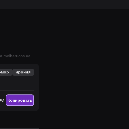
ма
melharucos
на
юмор
ирония
ое
Копировать