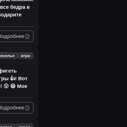
 все бедра в
 подарите
Подробнее
веселье
игра
офигеть
гры 👍! Вот
! 😮 😆 Мое
Подробнее
ратор
страх