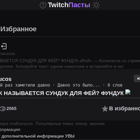
Twitch
Пасты
Избранное
harucos
ЫВАЕТСЯ СУНДУК ДЛЯ ФЕЙ? ФУНДУК aRolf
» — Копипаста со стри
ирония.
Копируйте текст одним нажатием и вставляйте в чат.
ucos
ий раз заметили давно
·
Давно это было...
· 8 слов
АК НАЗЫВАЕТСЯ СУНДУК ДЛЯ ФЕЙ? ФУНДУК
В избранн
2065
имера
melharucos
.
Популярные темы: юмор, ирония.
формация:
ет дополнительной информации УВЫ