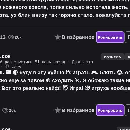
за кожаного кресла, попка сильно вспотела жесть,
ота. ух блин внизу так горячо стало. пожалуйста
13
В избранное
26к
Копировать
ucos
позитив
ий раз заметили 51 день назад
·
Давно это
· 47 слов
ь 🌃 🌒 буду в эту хуйню 💩 играть 🎮. блять 😡, 
но еще за пивом 🍻 сходить 🏃. Я обожаю такие и
 Вот это реально кайф! 😇 Игра! 🎲 игруха вообще
В избранное
20к
Копировать
ucos
моде