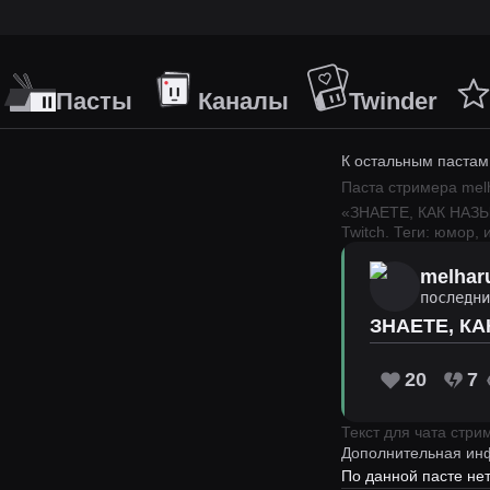
Пасты
Каналы
Twinder
К остальным пастам
Паста стримера
mel
«
ЗНАЕТЕ, КАК НАЗ
Twitch.
Теги: юмор, 
melhar
последн
ЗНАЕТЕ, К
20
7
Текст для чата стр
Дополнительная ин
По данной пасте н