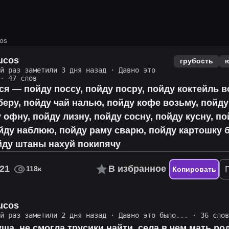
os
ucos
грубость
ий раз заметили 3 дня назад
·
Давно это
· 47 слов
ся — пойду поссу, пойду посру, пойду коктейль в
беру, пойду чай налью, пойду кофе возьму, пойду
у офну, пойду лизну, пойду сосну, пойду кусну, п
йду наблюю, пойду раму сварю, пойду картошку 
йду штаны нахуй покипячу
21
В избранное
118к
Копировать
ucos
ий раз заметили 2 дня назад
·
Давно это было...
· 36 сло
ша, не смогла трусики найти, села в чем мать ро