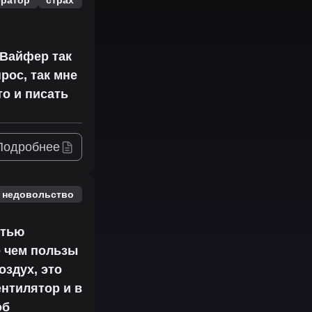
сВайфер так
рос, так мне
то и писать
Подробнее
недовольство
стью
е чем пользы
оздух, это
ентилятор и в
об