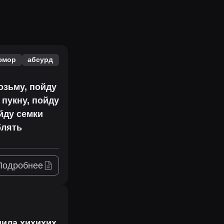
юмор
абсурд
озьму, пойду
 пукну, пойду
ойду семки
блять
Подробнее
в
дила хихихих.