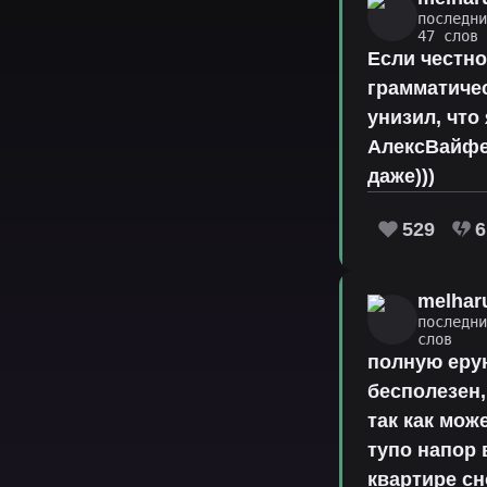
последн
47 слов
Если честно
грамматиче
унизил, что
АлексВайфер
даже)))
529
6
melhar
последн
слов
полную еру
бесполезен,
так как мож
тупо напор 
квартире сн