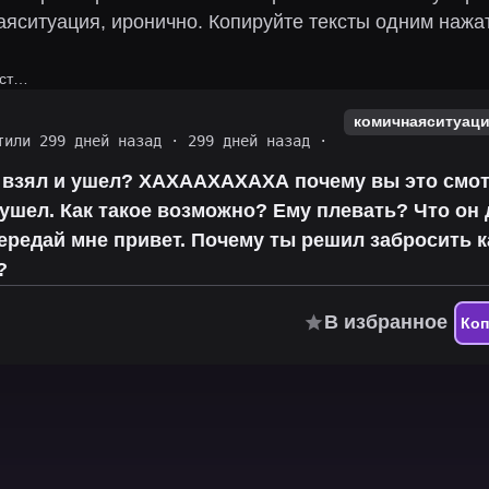
аяситуация, иронично.
Копируйте тексты одним нажа
аст…
комичнаяситуац
тили 299 дней назад
·
299 дней назад
·
о взял и ушел? ХАХААХАХАХА почему вы это смо
 ушел. Как такое возможно? Ему плевать? Что он
ередай мне привет. Почему ты решил забросить 
?
В избранное
Ко