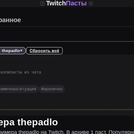
Twitch
Пасты
ранное
 thepadlo
×
Сбросить всё
 копипасты из чата
комичнаяситуация
#
иронично
ера
thepadlo
тримера
thepadlo
на Twitch.
В архиве 1 паст.
Популярн