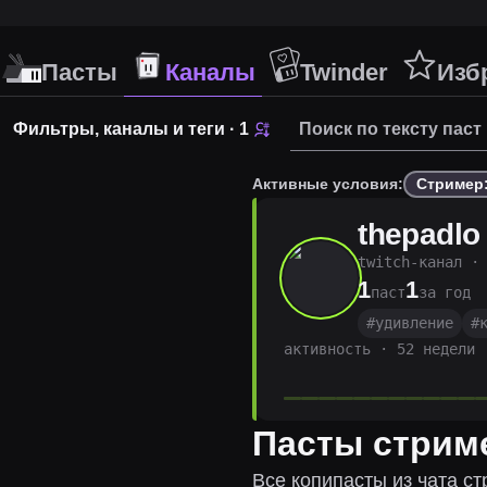
Пасты
Каналы
Twinder
Изб
Фильтры, каналы и теги
· 1
Активные условия:
Стример:
thepadlo
twitch-канал ·
1
1
паст
за год
#
удивление
#
активность · 52 недели
Пасты стрим
Все копипасты из чата с