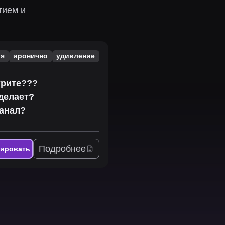
тием и
ия
иронично
удивление
трите???
 делает?
канал?
Подробнее
пировать