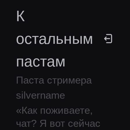
К
остальным
пастам
Паста стримера
silvername
«
Как поживаете,
чат? Я вот сейчас