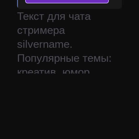
Текст для чата
стримера
silvername
.
Популярные темы:
креатив, юмор.
Дополнительная
информация:
По данной пасте нет