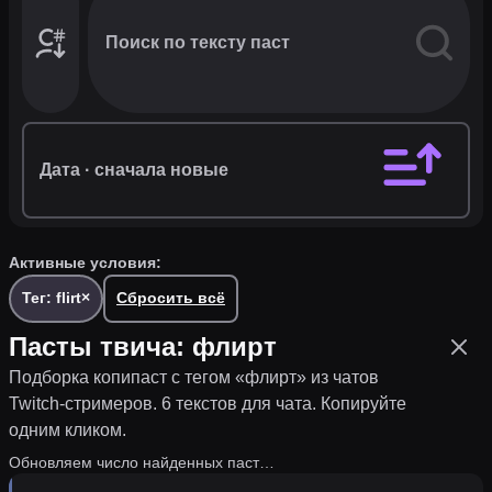
Фильтры,
каналы
и
теги
·
1
Дата
· сначала новые
Активные условия:
Тег: flirt
×
Сбросить всё
Пасты твича:
флирт
Подборка копипаст с тегом «
флирт
» из чатов
Twitch-стримеров.
6 текстов для чата.
Копируйте
одним кликом.
Обновляем число найденных паст…