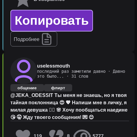
Копировать
Подробнее
uselessmouth
последний раз заметили давно
·
Давно
это было...
· 31 слов
общение
флирт
@JEKA_ODESSIT Ты меня не знаешь, но я твоя
тайная поклонница 😍 💖 Напиши мне в личку, я
милая девушка 👱‍♀️ 🌸 Хочу пообщаться наедине
😘 🤫 Жду твоего сообщения! 💌 😊
119
8
5777