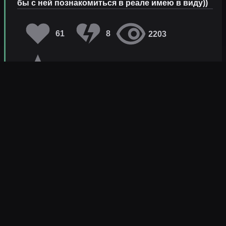
бы с ней познакомиться в реале имею в виду))
61
8
2203
В избранное
Копировать
Подробнее
melharucos
последний раз заметили давно
·
Давно
это было...
· 38 слов
флирт