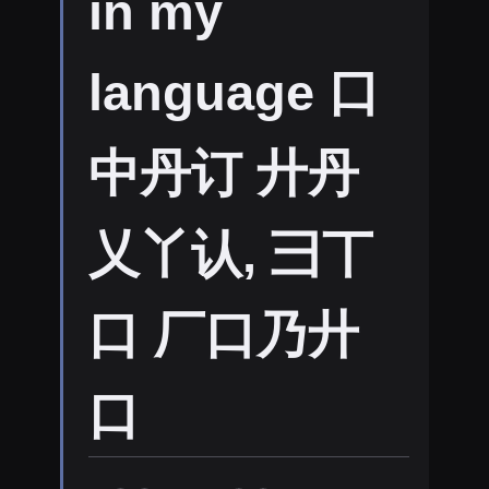
in my
language 口
中丹订 廾丹
乂丫认, 彐丅
口 厂口乃廾
口