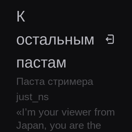
К
остальным
пастам
Паста стримера
just_ns
«
I’m your viewer from
Japan, you are the