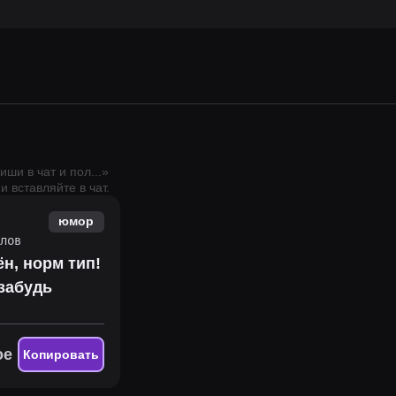
пиши в чат и пол
...
»
 вставляйте в чат.
юмор
лов
ён, норм тип!
 забудь
ое
Копировать