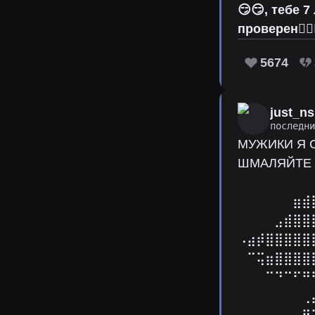
😏😏, тебе 
проверен✌🏻
5674
just_ns
последн
МУЖИКИ Я 
ШМАЛЯЙТЕ 
⠀⠀⠀⠀⠀⠀⠀⠀
⠀⠀⠀⠀⠀⠀⣶⣾
⠀⠀⠀⠀⣠⣾⣿⣿
⠠⣴⡾⣿⣿⣿⣿⣿
⠀⠉⢭⣶⣿⣿⣿⣿
⠀⠀⠀⠉⠙⠉⠋⠛
⠀⠀⠀⠀⠀⠀⠀⢀
⠀⠀⠀⠀⠀⠀⠀⠛