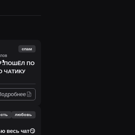
спам
лов
Подробнее
ость
любовь
ью весь чат😏