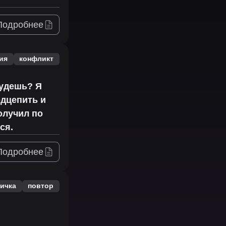
Подробнее
ия
конфликт
будешь? Я
одцепить и
олучил по
ся.
Подробнее
ичка
повтор