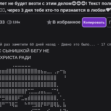
7 лет не будет везти с этим делом😊😊😊! Текст по
✌🏻, через 3 дня тебе кто-то признается в любви💜
33
В избранное
116к
Копировать
ий раз заметили 60 дней назад
·
Давно это было...
· 17 сл
С СЫНИШКОЙ БЕГУ НЕ
ХРИСТА РАДИ⠀
⠀⠀⠀⠀⢀⣀⣀⣀⣀⣀⠀⠀⠀⠀⠀⠀⠀⠀⠀⠀⠀⠀
⣷⣶⣾⣿⣿⣿⣿⣿⣿⣿⣿⣿⣶⣦⣤⣀⡀⢀⡤⠒⣦⠀
⣿⣿⣿⣿⣿⣿⣿⣿⣿⣿⣿⣿⣿⣿⣿⣿⣿⣿⠀⠀⠘⠀
⣿⣿⣿⣿⣿⣿⣿⣿⣿⣿⣿⣿⣿⣿⣿⣿⣿⣿⡀⠀⠀⠀
⣿⣿⣿⣿⣿⣿⣿⣿⡟⢉⣉⣀⣠⣤⣄⣀⡈⠉⢃⠀⠀⠀
⠛⣛⣿⣿⣿⣿⠏⣁⣤⣾⣿⣿⣿⣿⣿⣿⣿⣿⡀⠁⡀⠀
⣼⠛⠉⠹⢿⣭⠀⠀⠓⠛⢛⣻⣿⡟⠿⠟⣿⢿⣧⡀⣧⠀
⠁⠀⠀⠀⠀⠀⠀⠀⠀⠀⠊⠉⠉⠀⠀⠊⠀⠀⠀⠇⢹⠆