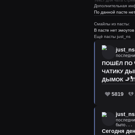
Текст для чата стр
Дополнительная ин
По данной пасте н
Смайлы из пасты:
В пасте нет эмоутов
Ещё пасты just_ns
just_ns
последн
ПОШЁЛ ПО ЧАТИКУ ДЫМОК 🚬ﱞﱞﱞﱞﱞﱞﱞﱞﱞﱞﱞﱞﱞﱞﱞﱞﱞﱞﱞﱞﱞﱞﱞﱞﱞ
ЧАТИКУ ДЫМОК 🚬ﱞﱞﱞﱞﱞﱞﱞﱞﱞﱞﱞﱞﱞﱞﱞﱞﱞﱞﱞﱞﱞﱞﱞﱞﱞﱞﱞﱞﱞﱞﱞﱞﱞ: ПОШЁЛ ПО ЧАТИКУ ДЫМОК 🚬ﱞﱞﱞﱞﱞ
5819
just_ns
последн
было...
Сегодня ден