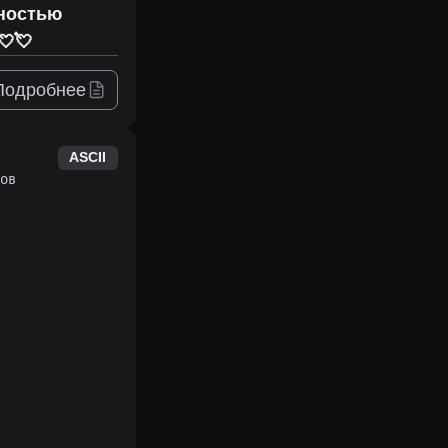
лностью
💘💘
Подробнее
ASCII
ов