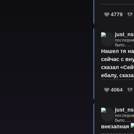
4779
just_ns
последн
было...
Нашел тя н
сейчас с вн
сказал «Сей
ебалу, сказ
4064
just_ns
последн
было...
внезапная