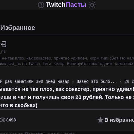
Twitch
Пасты
Избранное
_ns
 не так плох, как сокастер, приятно удивлён, норм тип! (Вот это на
рима
just_ns
на Twitch.
Теги: юмор.
Копируйте текст одним нажатием и
ий раз заметили 300 дней назад
·
Давно это было...
· 29 с
ывается не так плох, как сокастер, приятно удивл
пиши в чат и получишь свои 20 рублей. Только не
что в скобках)
В избранн
6498