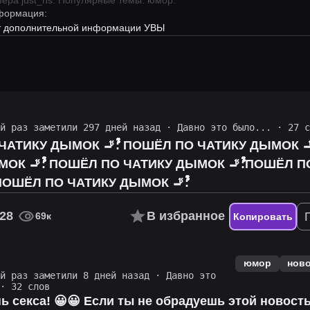
имера
just_ns
.
Популярные темы: юмор.
формация:
ет дополнительной информации УВЫ
ий раз заметили 297 дней назад
·
Давно это было...
· 27 с
ﱞﱞﱞﱞﱞﱞﱞﱞ: ПОШЁЛ ПО ЧАТИКУ ДЫМОК 🚬ﱞﱞﱞﱞﱞﱞﱞﱞﱞﱞﱞﱞﱞﱞﱞﱞﱞﱞﱞﱞﱞﱞﱞﱞﱞﱞﱞﱞﱞﱞﱞﱞﱞ:ПОШЁЛ ПО
ﱞﱞﱞﱞﱞﱞﱞﱞﱞﱞﱞﱞﱞﱞﱞﱞﱞﱞﱞﱞﱞﱞﱞﱞﱞﱞﱞﱞ:ПОШЁЛ ПО ЧАТИКУ
ДЫМОК 🚬ﱞﱞﱞﱞﱞﱞﱞﱞﱞﱞﱞﱞﱞﱞﱞﱞﱞﱞﱞﱞﱞﱞﱞﱞﱞﱞﱞﱞﱞﱞﱞﱞﱞ:ПОШЁЛ ПО ЧАТИКУ ДЫМОК 🚬ﱞﱞﱞﱞﱞﱞﱞﱞﱞﱞﱞﱞﱞﱞﱞﱞﱞﱞﱞﱞﱞﱞﱞﱞﱞﱞﱞﱞﱞﱞﱞﱞﱞ:
28
В избранное
69к
Копировать
юмор
нов
ий раз заметили 8 дней назад
·
Давно это
· 32 слов
ь секса! 😀😀 Если ты не обрадуешь этой новост