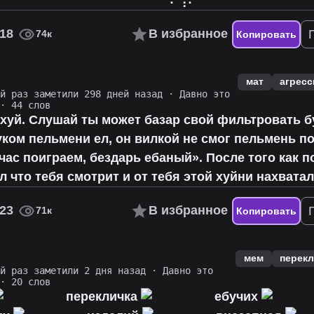
18
В избранное
74к
Копировать
мат
агресс
ий раз заметили 298 дней назад
·
Давно это
· 44 слов
ахуй. Слушай ты может базар свой фильтровать 
уком пельмени ел, он вилкой не смог пельмень п
час поиграем, бездарь ебаный». После того как п
ал что тебя смотрит и от тебя этой хуйни нахватал
23
В избранное
71к
Копировать
мем
перекл
ий раз заметили 2 дня назад
·
Давно это
· 20 слов
перекличка
ебучих