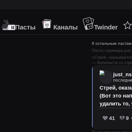
Пасты
Каналы
Twinder
К остальным пастам
Паста стримера
just
«
Стрей, оказывается
— Копипаста со ст
just_ns
последн
Стрей, оказ
(Вот это на
удалить то, 
41
9