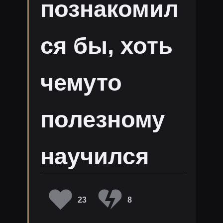
познакомил
ся бы, хоть
чемуто
полезному
научился
23
8