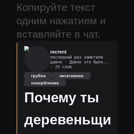
Копируйте текст
одним нажатием и
вставляйте в чат.
recrent
последний раз заметили
давно
·
Давно это было...
· 25 слов
грубое
негативное
оскорбление
Почему ты
деревеньщи