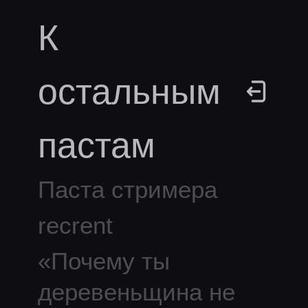
К
остальным
пастам
Паста стримера
recrent
«
Почему ты
деревеньщина не