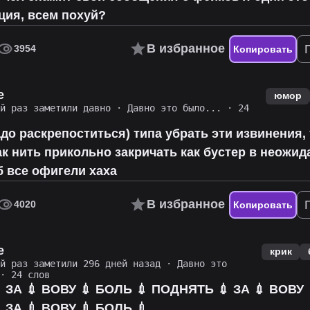
ция, всем похуй?
В избранное
3954
Копировать
e
юмор
й раз заметили давно
·
Давно это было...
· 24
адо раскрепоститься) типа убрать эти извинения, 
к нить прикольно закричать как бустер в неожи
 все офигели хаха
В избранное
4020
Копировать
e
крик
й раз заметили 296 дней назад
·
Давно это
· 24 слов
 ЗА 💉 ВОВУ 💉 БОЛЬ 💉 ПОДНЯТЬ 💉 ЗА 💉 ВОВУ 
 ЗА 💉 ВОВУ 💉 БОЛЬ 💉