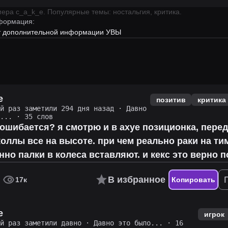
имера
c_a_k_e
.
Популярные темы: ностальгия, критика.
формация:
ет дополнительной информации УВЫ
e
позитив
критика
й раз заметили 294 дня назад
·
Давно
...
· 35 слов
 ошибается? я смотрю и в ахуе позиционка, пере
коллы все на высоте. при чем реально раки на ти
нно палки в колеса вставляют. и кекс это верно 
В избранное
17к
Копировать
e
игрок
й раз заметили давно
·
Давно это было...
· 16