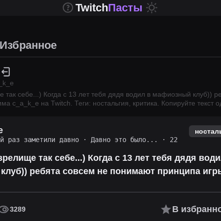
Twitch
Пасты
Избранное
_k_e
 так себе...) Когда с 13 лет тебя дядя водил в мафиозный клуб)) р
рима
c_a_k_e
на Twitch.
Теги: ностальгия, критика.
Копируйте текст 
e
ностал
й раз заметили давно
·
Давно это было...
· 22
релище так себе...) Когда с 13 лет тебя дядя води
луб)) ребята совсем не понимают принципа игры
В избранн
3289