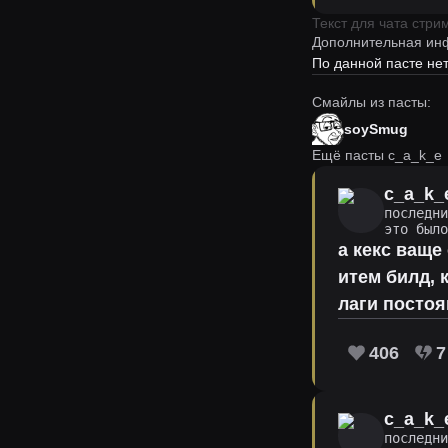
Текст для чата стр
Дополнительная ин
По данной пасте н
Смайлы из пасты:
soySmug
Ещё пасты c_a_k_e
c_a_k_
последни
это было
а кекс ваще
итем билд, 
лаги постоя
406
7
c_a_k_
последни