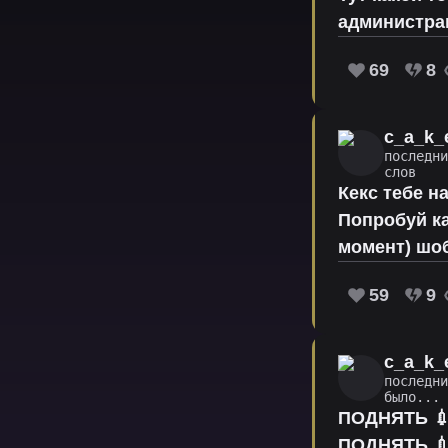
администра
69
8
c_a_k_
последни
слов
Кекс тебе н
Попробуй ка
момент) шоб
59
9
c_a_k_
последни
было...
ПОДНЯТЬ 💉
ПОДНЯТЬ 💉