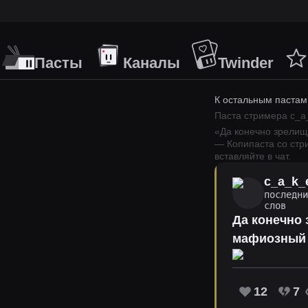
Пасты
Каналы
Twinder
К остальным пастам
Паста стримера
c_a
«
Да конечно зрелище
— Копипаста со ст
вставляйте в чат.
c_a_k_
последни
слов
Да конечно з
мафиозный к
12
7