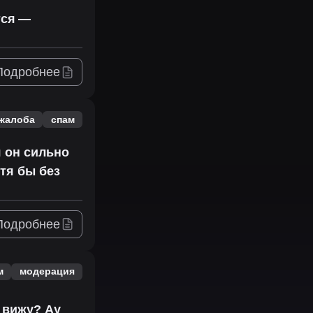
тся —
Подробнее
жалоба
спам
я он сильно
тя бы без
Подробнее
м
модерация
о вижу? Ау