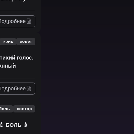
Подробнее
крик
совет
тихий голос.
данный
Подробнее
боль
повтор
💉 БОЛЬ 💉