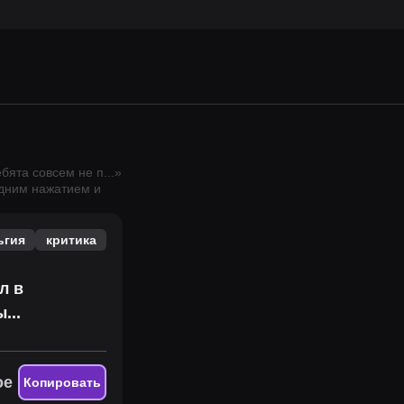
ебята совсем не п
...
»
одним нажатием и
ьгия
критика
л в
...
ое
Копировать