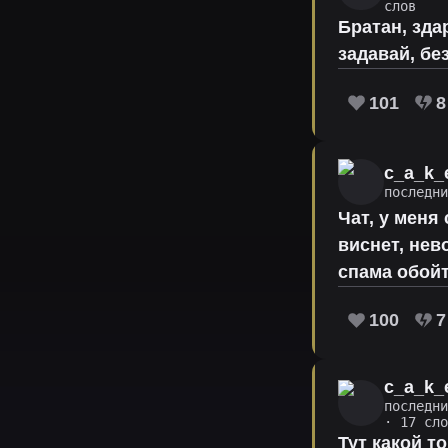
слов
Братан, зда
задавай, бе
101
8
c_a_k_
последни
Чат, у меня
виснет, нев
спама обой
100
7
c_a_k_
последни
· 17 сло
Тут какой т