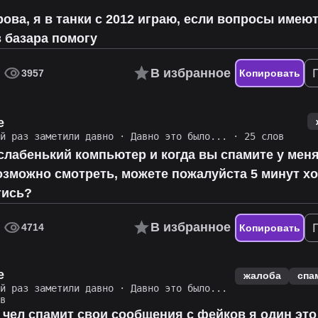
рова, я в танки с 2012 играю, если вопросы имею
з базара помогу
В избранное
3957
Копировать
e
й раз заметили давно
·
Давно это было...
· 25 слов
 слабенький компьютер и когда вы спамите у мен
озможно смотреть, можете пожалуйста 5 минут хо
тись?
В избранное
4714
Копировать
e
жалоба
спа
й раз заметили давно
·
Давно это было...
в
о чел спамит свои сообщения с фейков я один эт