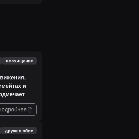
восхищение
движения,
ммейтах и
подмечает
Подробнее
дружелюбие