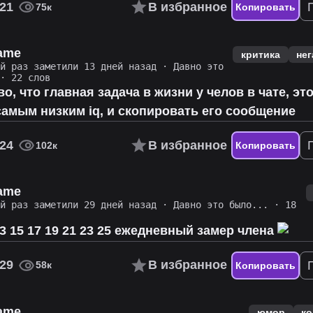
21
В избранное
75к
Копировать
name
критика
нег
ий раз заметили 13 дней назад
·
Давно это
· 22 слов
во, что главная задача в жизни у челов в чате, эт
самым низким iq, и скопировать его сообщение
24
В избранное
102к
Копировать
name
ий раз заметили 29 дней назад
·
Давно это было...
· 18
 13 15 17 19 21 23 25 ежедневный замер члена
29
В избранное
58к
Копировать
name
юмор
ко