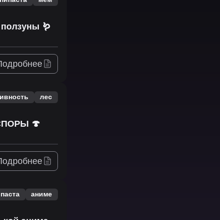
 ползуны 🪱
Подробнее
тивность
лес
СПОРЫ 🍄
Подробнее
ипаста
аниме