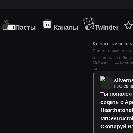
Пасты
Каналы
Twinder
К остальным пастам
Паста стримера
sil
«
Ты попался в Лову
MrDestr
...
» — Копип
чат.
silver
последн
Ты попался
сидеть с Ар
Hearthstone
MrDestructo
Скопируй и