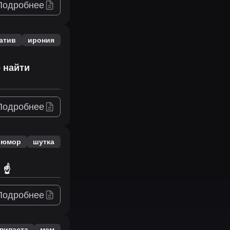
Подробнее
атив
ирония
о найти
Подробнее
юмор
шутка
☝️
Подробнее
пипаста
мем