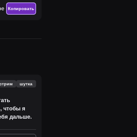
ое
Копировать
стрим
шутка
тать
, чтобы я
ебя дальше.