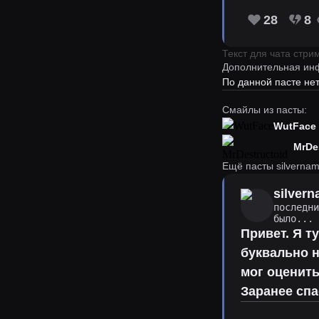
28
8
Текст для чата стр
Дополнительная ин
По данной пасте н
Смайлы из пасты:
WutFace
MrDe
Ещё пасты silverna
silver
последн
было...
Привет. Я т
буквально н
мог оценить
Заранее спа