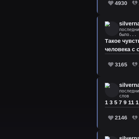
4930
silver
последн
было...
Такое чувст
человека с 
3165
silver
последн
слов
1 3 5 7 9 11
2146
silver