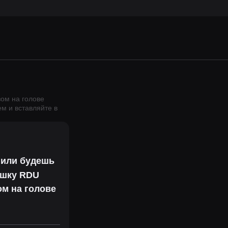
зом на голове
м и вставляйте в
 или будешь
ушку RDU
м на голове