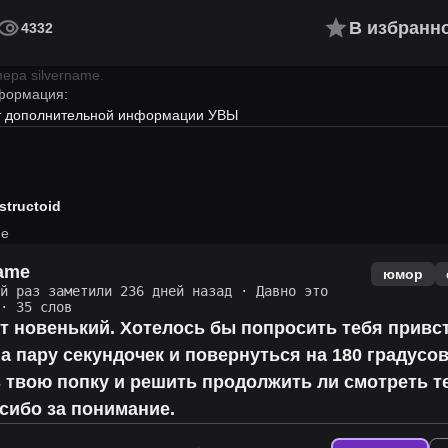
В избранн
4332
имера
silvername
.
формация:
ет дополнительной информации УВЫ
structoid
me
name
юмор
ий раз заметили 236 дней назад
·
Давно это
· 35 слов
ут новенький. Хотелось бы попросить тебя привс
а пару секундочек и повернуться на 180 градусов
 твою попку и решить продолжить ли смотреть т
сибо за понимание.