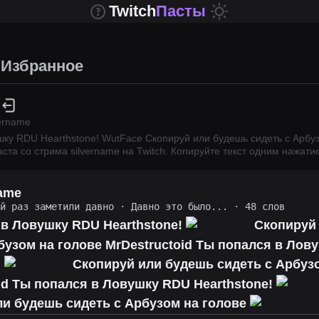
Twitch
Пасты
Избранное
vername
шку RDU Hearthstone! WutFace Скопируй или будешь сидеть с Арбу
аста со стрима
silvername
на Twitch.
Копируйте текст одним нажатие
name
ий раз заметили давно
·
Давно это было...
· 48 слов
 в Ловушку RDU Hearthstone!
Скопируй
бузом на голове MrDestructoid Ты попался в Лов
!
Скопируй или будешь сидеть с Арбузо
id Ты попался в Ловушку RDU Hearthstone!
ли будешь сидеть с Арбузом на голове