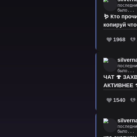
последн
было...
🪱 Кто проч
копируй что
1968
silver
последн
было...
ЧАТ 🍄 ЗАХ
АКТИВНЕЕ 
1540
silver
последн
было...