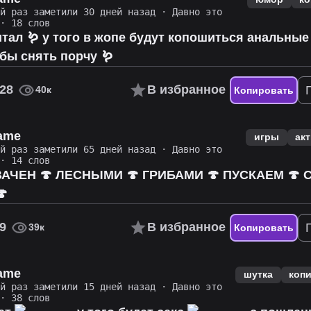
ий раз заметили 30 дней назад
·
Давно это
· 18 слов
итал 🪱 у того в жопе будут копошиться анальные
бы снять порчу 🪱
28
В избранное
40к
Копировать
name
игры
ак
ий раз заметили 65 дней назад
·
Давно это
· 14 слов
ВАЧЕН 🍄 ЛЕСНЫМИ 🍄 ГРИБАМИ 🍄 ПУСКАЕМ 🍄 

9
В избранное
39к
Копировать
name
шутка
коп
ий раз заметили 15 дней назад
·
Давно это
· 38 слов