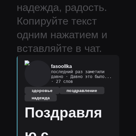
надежда, радость.
Копируйте текст
одним нажатием и
вставляйте в чат.
fasoollka
последний раз заметили
давно
·
Давно это было...
· 27 слов
здоровье
поздравление
надежда
Поздравля
ю с