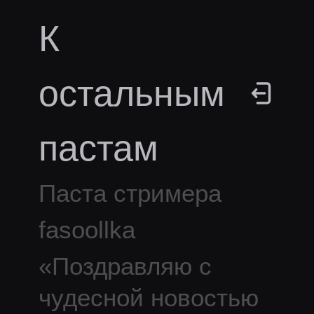
К
остальным
пастам
Паста стримера
fasoollka
«
Поздравляю с
чудесной новостью