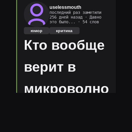
uselessmouth
последний раз заметили
256 дней назад
·
Давно
это было...
· 54 слов
юмор
критика
Кто вообще
верит в
микроволно
вки? Типа