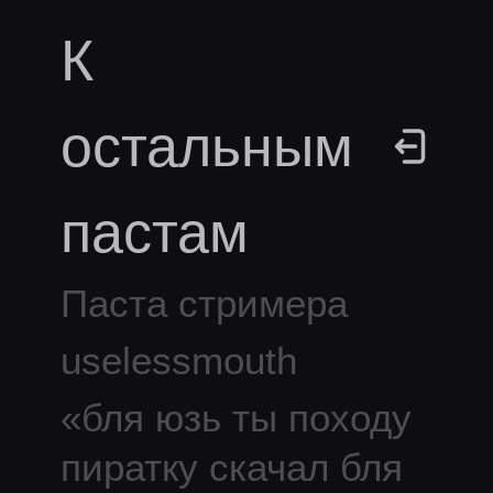
К
остальным
пастам
Паста стримера
uselessmouth
«
бля юзь ты походу
пиратку скачал бля