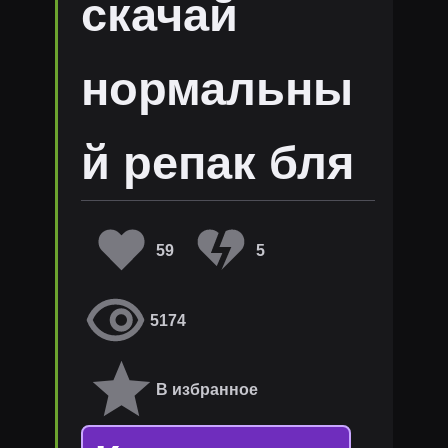
скачай
нормальны
й репак бля
59
5
5174
В избранное