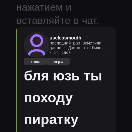
нажатием и
вставляйте в чат.
uselessmouth
последний раз заметили
давно
·
Давно это было...
· 51 слов
гнев
игра
бля юзь ты
походу
пиратку