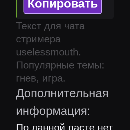
Копировать
Текст для чата
стримера
uselessmouth
.
Популярные темы:
гнев, игра.
Дополнительная
информация:
По данной пасте нет