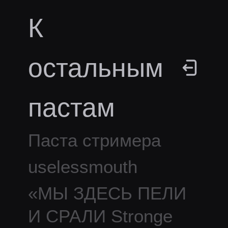
К
остальным
пастам
Паста стримера
uselessmouth
«
МЫ ЗДЕСЬ ПЕЛИ
И СРАЛИ Stronge