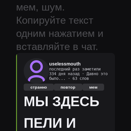
мем, шум.
Копируйте текст
одним нажатием и
вставляйте в чат.
uselessmouth
последний раз заметили
334 дня назад
·
Давно это
было...
· 63 слов
странно
повтор
мем
МЫ ЗДЕСЬ
ПЕЛИ И