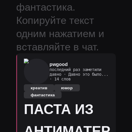
фантастика.
Копируйте текст
одним нажатием и
вставляйте в чат.
pwgood
последний раз заметили
давно
·
Давно это было...
· 14 слов
креатив
юмор
фантастика
ПАСТА ИЗ
АНТИМАТЕР