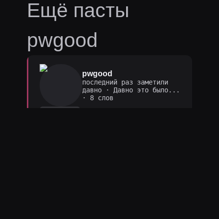
Ещё пасты
pwgood
pwgood
последний раз заметили
давно
·
Давно это было...
· 8 слов
ASCII
⠀⠀⠀⠀⠀⠀⠀⠀⠀⠀
⠀⠀⠀⠀⠀⠀⠀⠀⠀⠀
⠀⠀⠀⠀⠀⠀⣠⣴⣶⣶