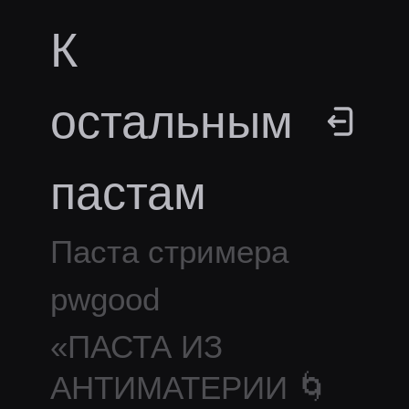
К
остальным
пастам
Паста стримера
pwgood
«
ПАСТА ИЗ
АНТИМАТЕРИИ 🌀