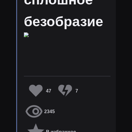
безобразие
47
7
2345
В избранное