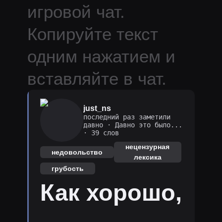
игровой чат.
Копируйте текст
одним нажатием и
вставляйте в чат.
just_ns
последний раз заметили
давно
·
Давно это было...
· 39 слов
нецензурная
недовольство
лексика
грубость
Как хорошо,