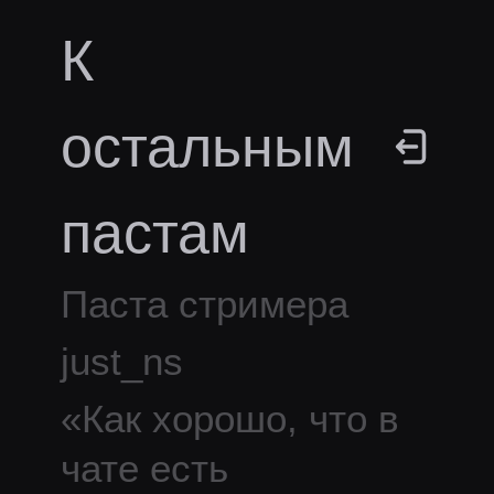
К
остальным
пастам
Паста стримера
just_ns
«
Как хорошо, что в
чате есть