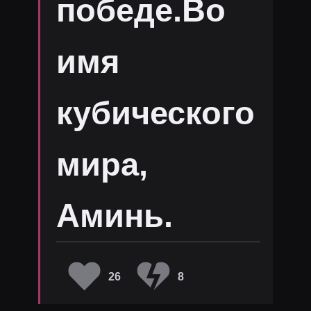
победе.Во
имя
кубического
мира,
Аминь.
26
8