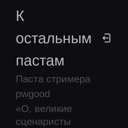
К
остальным
пастам
Паста стримера
pwgood
«
O, великие
сценаристы