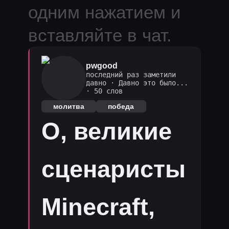
одним нажатием и
вставляйте в чат.
pwgood
последний раз заметили
давно
·
Давно это было...
· 50 слов
молитва
победа
O, великие
сценаристы
Minecraft,