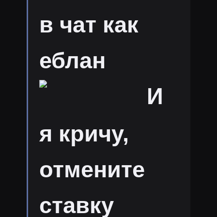
в чат как
еблан
И
я кричу,
отмените
ставку