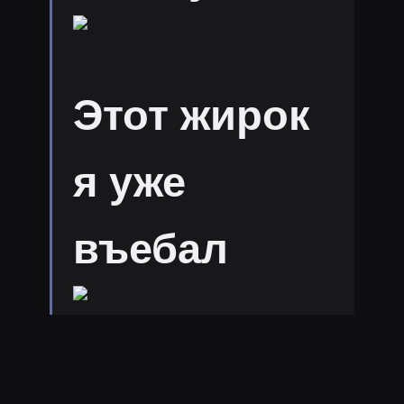
Этот жирок
я уже
въебал
Эй,