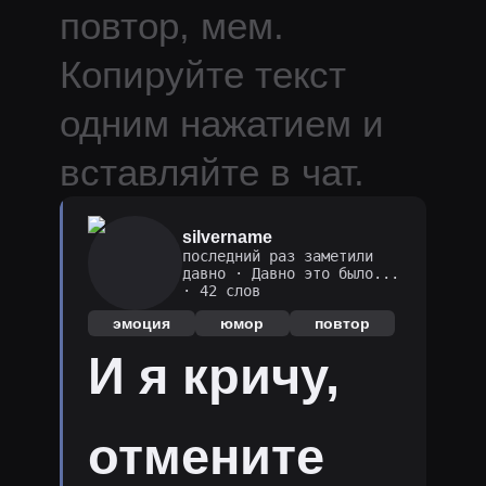
повтор, мем.
Копируйте текст
одним нажатием и
вставляйте в чат.
silvername
последний раз заметили
давно
·
Давно это было...
· 42 слов
эмоция
юмор
повтор
И я кричу,
отмените