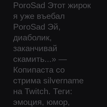
PoroSad Этот жирок
я уже въебал
PoroSad Эй,
диаболик,
заканчивай
скамить
...
» —
Копипаста со
стрима
silvername
на Twitch.
Теги:
эмоция, юмор,