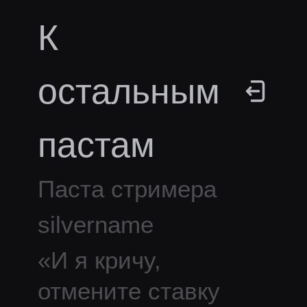
К
остальным
пастам
Паста стримера
silvername
«
И я кричу,
отмените ставку