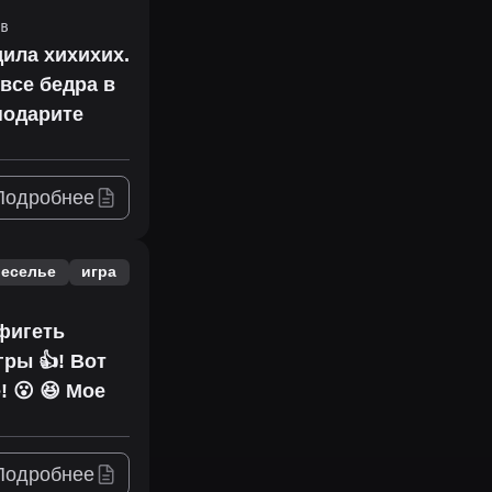
в
дила хихихих.
 все бедра в
 подарите
Подробнее
веселье
игра
офигеть
гры 👍! Вот
! 😮 😆 Мое
Подробнее