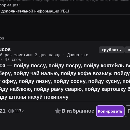
формация:
ет дополнительной информации УВЫ
os
ucos
грубость
ий раз заметили 2 дня назад
·
Давно это
· 47 слов
ся — пойду поссу, пойду посру, пойду коктейль в
беру, пойду чай налью, пойду кофе возьму, пойду
у офну, пойду лизну, пойду сосну, пойду кусну, п
йду наблюю, пойду раму сварю, пойду картошку 
йду штаны нахуй покипячу
21
В избранное
117к
Копировать