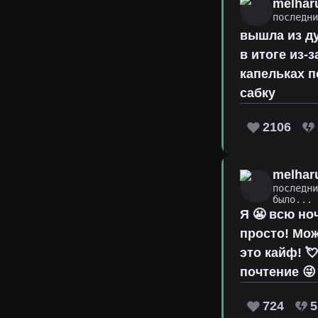
melhar
последн
вышла из ду
в итоге из-
капельках п
сабку
2106
melhar
последн
было...
Я 😬 всю ноч
просто! Мож
это кайф! 
почтение 😜
724
5