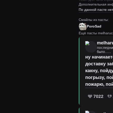
Дополнительная ин
По данной пасте н
Смайлы из пасты:
PoroSad
Ещё пасты melharuc
melhar
последн
было...
ну начинает
доставку за
какну, пойд
погрызу, по
пожарю, по
7022