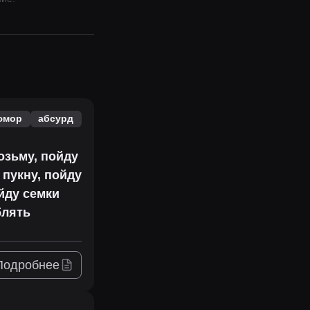
юмор
абсурд
озьму, пойду
 пукну, пойду
ойду семки
блять
Подробнее