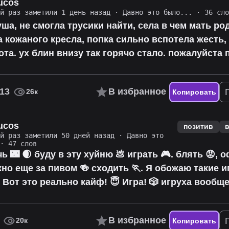
ucos
ий раз заметили 1 день назад
·
Давно это было...
· 36 сло
ша, не смогла трусики найти, села в чем мать ро
за кожаного кресла, попка сильно вспотела жесть,
ота. ух блин внизу так горячо стало. пожалуйста
13
В избранное
26к
Копировать
ucos
позитив
ий раз заметили 50 дней назад
·
Давно это
· 47 слов
ь 🌃 🌒 буду в эту хуйню 💩 играть 🎮. блять 😡, 
но еще за пивом 🍻 сходить 🏃. Я обожаю такие и
 Вот это реально кайф! 😇 Игра! 🎲 игруха вообще
В избранное
20к
Копировать