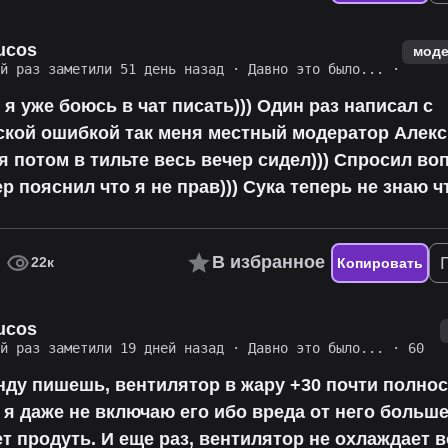
ucos
моде
ий раз заметили 51 день назад
·
Давно это было...
·
 я уже боюсь в чат писать))) Один раз написал с
ской ошибкой так меня местный модератор Алек
 я потом в тильте весь вечер сидел))) Спросил воп
 пояснил что я не прав))) Сука теперь не знаю ч
В избранное
22к
Копировать
ucos
ий раз заметили 19 дней назад
·
Давно это было...
· 60
нду пишешь, вентилятор в жару +30 почти полно
 я даже не включаю его ибо вреда от него больш
ет продуть. И еще раз, вентилятор не охлаждает в