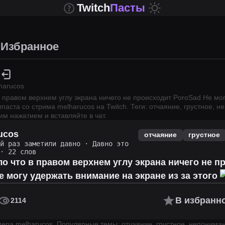
Twitch
Пасты
Избранное
harucos
в правом верхнем углу экрана ничего не происходит PoroSad Не мо
ипаста со стрима
melharucos
на Twitch.
Теги: отчаяние, грустное, н
им нажатием и вставляйте в чат.
ucos
отчаяние
грустное
ий раз заметили давно
·
Давно это
· 22 слов
о что в правом верхнем углу экрана ничего не п
 могу удержать внимание на экране из за этого
В избранн
2114
имера
melharucos
.
Популярные темы: отчаяние, грустное, непониман