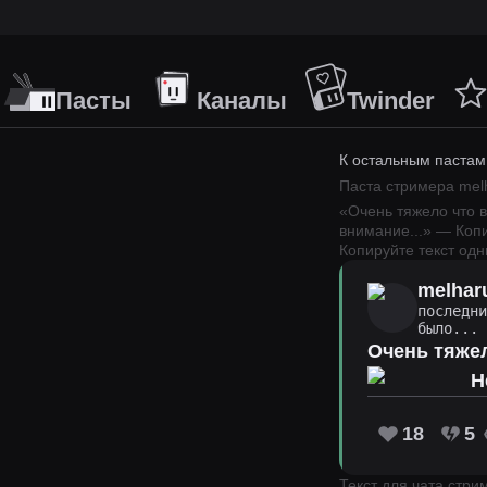
Пасты
Каналы
Twinder
К остальным пастам
Паста стримера
mel
«
Очень тяжело что 
внимание
...
» — Коп
Копируйте текст одн
melhar
последн
было...
Очень тяжел
Не
18
5
Текст для чата стр