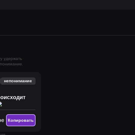
гу удержать
епонимание.
непонимание
роисходит
ое
Копировать
ие.