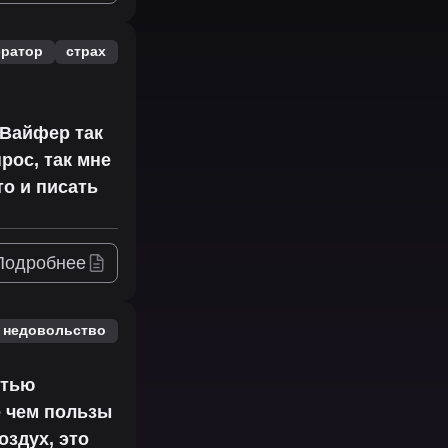
ратор
страх
сВайфер так
рос, так мне
то и писать
Подробнее
недовольство
стью
е чем пользы
оздух, это