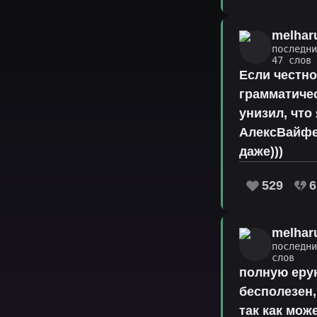
melhar
последн
47 слов
Если честно
грамматиче
унизил, что
АлексВайфер
даже)))
529
6
melhar
последн
слов
полную еру
бесполезен,
так как мож