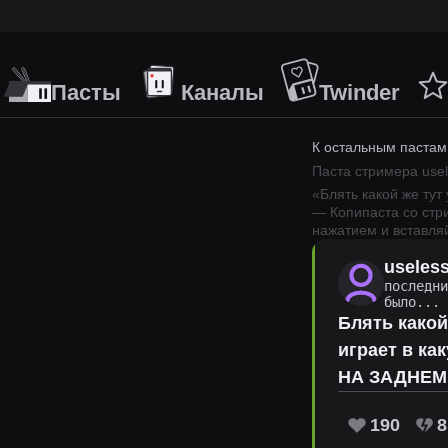
Пасты
Каналы
Twinder
К остальным пастам
Паста стримера
use
«
Блять какой же тут
— Копипаста со ст
нажатием и вставляй
useles
последн
было...
Блять какой
играет в ка
НА ЗАДНЕМ 
190
8