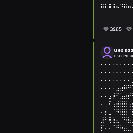
⣿⡇⢿⣿⣦⡙⠿⣶
3285
useles
последн
⠄⠄⠄⠄⠄⠄⠄⠄
⠄⠄⠄⠄⠄⠄⠄⠄
⠄⠄⠄⠄⠄⠄⠄⠄
⠄⠄⠄⠄⣠⣴⠿⠛
⠄⠄⣠⡾⠋⣡⣴⡞
⠄⢠⠏⢠⣾⣿⣿⢠
⠄⡾⣀⠈⠻⣿⣿⠈
⣸⠓⢿⣷⣄⠈⠻⣧
⡏⠄⠄⠉⠛⠷⣤⣀