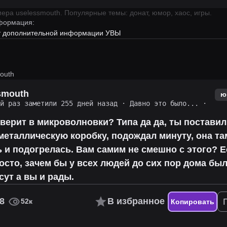
имера
uselessmouth
.
Популярные темы: донат, юмор, хаос, игры.
формация:
ет дополнительной информации УВЫ
outh
smouth
ю
ий раз заметили 255 дней назад
·
Давно это было...
·
верит в микроволновки? Типа да да, ты поставил
еталлическую коробку, подождал минуту, она та
 и подогрелась. Вам самим не смешно с этого? Е
осто, зачем бы у всех людей до сих пор дома бы
сут а вы и рады.
8
В избранное
52к
Копировать