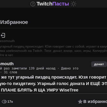
Twitch
Пасты
Избранное
lessmouth
 угарный пиздец происходит. Юзя говорит сам с собой, играет в каку
рима
uselessmouth
на Twitch.
Теги: донат, юмор, хаос, игры.
Копируйт
те в чат.
smouth
донат
ий раз заметили 139 дней назад
·
Давно это
· 31 слов
 же тут угарный пиздец происходит. Юзя говорит 
кую-то пиздятину. Угарный голос доната И ЕЩЁ 
ПЛАНЕ БЛЯТЬ Я ЩА УМРУ WiseTree
В избранн
17к