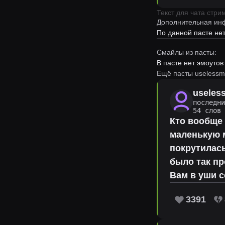
Текст для чата стр
Дополнительная ин
По данной пасте н
Смайлы из пасты:
В пасте нет эмоутов
Ещё пасты uselessm
useles
последн
54 слов
Кто вообще 
маленькую м
покрутилась
было так пр
Вам в уши с
3391