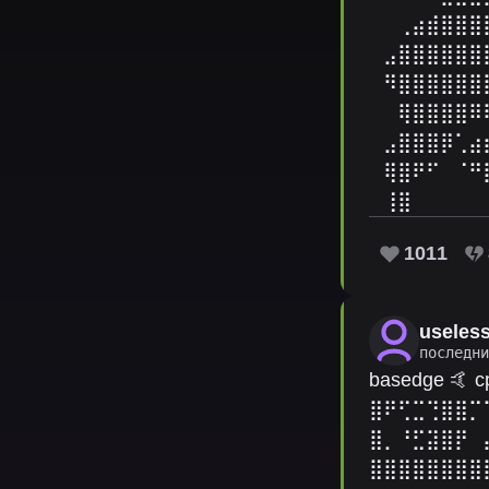
⠀⠀⢀⣴⣾⣿⣿⣿
⠀⣠⣿⣿⣿⣿⣿⣿
⠀⠻⣿⣿⣿⣿⣿⣿
⠀⠀⢿⣿⣿⣿⣿⠿
⠀⣠⣿⣿⣿⡿⢁⣴
⠀⢿⣿⠟⠋⠀⠈⠛
⠀⢸⣿⠀⠀⠀⠀⠀
1011
useles
последн
basedge 🤙 с
⣿⠟⢋⣉⢙⣿⣿⡉
⣿⡀⠘⣋⣽⣿⡟⠀
⣿⣿⣿⣿⣿⣿⣿⣿