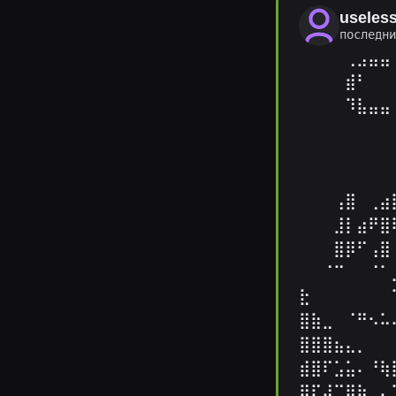
useles
последн
⠀⠀⠀⠀⢀⣠⣤⣤
⠀⠀⠀⠀⣾⠃⠀⠀
⠀⠀⠀⠀⠹⣧⣤⣤
⠀⠀⠀⠀⠀⠀⠀⠀
⠀⠀⠀⠀⠀⠀⠀⠀
⠀⠀⠀⠀⠀⠀⠀⠀
⠀⠀⠀⢠⣿⠀⢀⣴
⠀⠀⠀⣸⡇⣴⠟⣿
⠀⠀⠀⣿⡿⠋⢠⣿
⠀⠀⠈⠉⠀⠀⠈⠁
⣗⠀⠀⠀⠀⠀⠀⠀
⣿⣷⣀⠀⠈⠛⠢⠥
⣿⣿⣿⣦⣄⡀⠀⠀
⣾⣿⠏⣡⣥⠄⠘⢷
⣿⡏⣼⡉⢿⣷⡀⠄