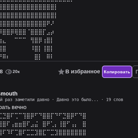
⣿⣿⣿⣿⣿⣿⣿⣿⣿⣿⣿⣿⣿⣿⡇⠀⠀⠀⠀⠀⠀
⣿⣿⣿⣿⣿⣿⣿⣿⣿⣿⣿⣿⣿⣿⡇⠀⠀⠀⠀⠀⠀
⣿⣿⣿⣿⣿⣿⣿⣿⣿⣿⣿⣿⠟⠜⠀⠀⠀⠀⠀⠀⠀
⠿⣿⣿⡿⢿⣿⣿⠈⣿⣿⣿⡏⣠⡴⠀⠀⠀⠀⠀⠀⠀
⣶⣄⠀⠀⠉⠉⠉⠀⢻⣿⡿⢰⣿⡇⠀⠀⠀⠀⠀⠀⠀
⣿⣿⠀⠀⠀⠀⠀⠀⠸⣿⡇⢸⣿⡇⠀⠀⠀⠀⠀⠀⠀
⠘⠿⠆⠀⠀⠀⠀⠀⠀⣿⡇⠀⠿⠇
8
В избранное
20к
Копировать
smouth
ий раз заметили давно
·
Давно это было...
· 19 слов
рать вечно
⢉⣙⣿⠏⢉⠉⢹⣿⡿⠋⠙⣿⣿⡏⠙⠋⣙⣿⡿⠋⠙⣿
⣼⣿⠏⢠⣶⣶⣿⠏⣠⣬⠀⣿⠟⢁⡄⢸⣿⠋⢠⡄⠀⣿
⣿⠏⠹⠏⢉⣿⠏⣉⣉⣹⣿⣏⠉⣉⣹⣿⣿⣿⣿⣿⣿⣿