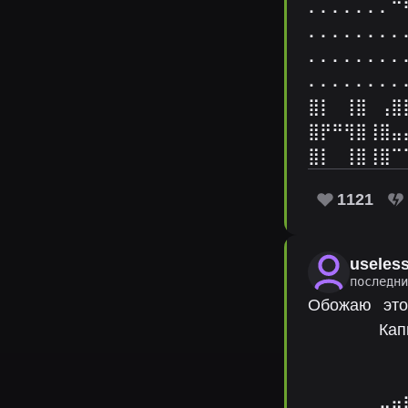
⠄⠄⠄⠄⠄⠄⠄⠉
⠄⠄⠄⠄⠄⠄⠄⠄
⠄⠄⠄⠄⠄⠄⠄⠄
⠄⠄⠄⠄⠄⠄⠄⠄
⣿⡇⠀⢸⣿⠀⢠⣿
⣿⡟⠛⢻⣿⢸⣿⣤
⣿⡇⠀⢸⣿⢸⣿⠉
1121
useles
последн
Обожаю⠀это
⠀⠀⠀⠀⠀⠀Кап
⠀⠀⠀⠀⠀⠀⠀⠀
⠀⠀⠀⠀⠀⠀⠀⠀
⠀⠀⠀⠀⠀⣀⣤⣶