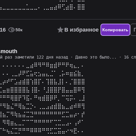
⣤⣀⣀⣀⣀⣀⣀⣁⣀⣀⠄⢀⣀⣤⣴⠿⢋⣴⣿⠄⣿⣿
16
В избранное
50к
Копировать
smouth
ий раз заметили 122 дня назад
·
Давно это было...
· 16 сл
⠄⠄⠄⠄⠄⠄⠄⣀⣴⠿⠻⠛⠿⣶⣾⠟⠛⠟⢶⣄⡀⠄
⠄⠄⠄⢀⣀⡼⠟⣋⣥⢖⣢⣤⣄⣈⠁⢀⡥⠶⣶⣮⣷⡀
⣀⡴⠞⠋⣡⣴⣾⣿⢱⣿⡏⠄⢹⣿⣧⣸⡇⠄⡈⣿⣿⣿
⢉⣤⣶⣿⣿⣿⣿⣧⢸⣿⠄⠘⣸⣿⣿⡟⣿⣤⣤⣿⠿⢻
⠛⠛⠛⢿⣿⡟⠹⣯⠄⠛⢶⣾⣿⡿⠟⡀⠉⢭⡭⠄⢀⣸
⡞⠻⣷⣌⠛⢿⣦⣉⡑⠄⢀⣀⣠⣴⣾⣿⣦⣀⣴⠾⠿⢻
⣿⣦⡉⠻⢷⣦⣬⣉⣙⠛⠛⠛⠛⠛⠛⠛⣋⣉⣤⡴⠂⡞
⡀⠻⢿⣶⣄⣀⡉⠉⠉⠛⠛⠛⠛⠋⢉⣉⣀⣠⠄⢠⠞⠁
⠉⠓⢦⣌⣉⡛⠛⠛⠿⠿⠿⠛⢛⣋⣉⣭⣤⠔⠲⣟⠄⠄