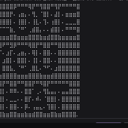
⢻⣿⣿⣿⡿⠛⠛⠛⢿⡟⠛⢻⣿⣿⠛⢻⡟⠛⠛⠛⠛⣿
⢸⣿⣿⡟⠄⢠⣶⡄⠄⢻⡀⠈⣿⡇⠄⣼⡇⠄⣶⣶⣶⣿
⢸⣿⣿⡇⠄⢸⣿⡇⠄⢸⣇⠄⢹⠄⢰⣿⡇⠄⣀⣀⣀⣿
⠈⠉⠉⣷⡀⠈⠛⠁⢀⣾⣿⡄⠄⠄⣾⣿⡇⠄⠛⠛⠛⣿
⣶⣶⣶⣿⣿⣶⣶⣶⣿⣿⣿⣷⣶⣾⣿⣿⣷⣶⣶⣶⣶⣿
⣿⠟⠛⣻⡿⠛⠛⠛⢿⣿⡟⠛⣿⣿⠛⠛⣿⣿⣿⣿⣿⣿
⠏⠄⣰⡏⠄⣠⣶⡄⠄⢿⡇⠄⣿⣿⠄⠄⣿⣿⣿⣿⣿⣿
⠄⣰⣿⡇⠄⣿⣿⡇⠄⢸⡇⠄⣿⣿⠄⠄⣿⣿⣿⣿⣿⣿
⠄⣿⣿⣧⡀⠈⠛⠁⢀⣿⣇⠄⠙⠋⠄⣰⣿⣿⣿⣿⣿⣿
⣶⣿⣿⣿⣿⣶⣶⣶⣿⣿⣿⣷⣶⣶⣾⣿⣿⣿⣿⣿⣿⣿
⣿⡟⠛⣿⣿⠛⠛⣿⣿⡟⠛⠻⣿⡟⠛⠛⠛⠛⠛⣿⣿⣿
⣽⡇⠄⠿⠿⠄⠄⣿⣿⠁⢀⠄⢻⣧⣤⡄⠄⣤⣤⣿⣿⣿
⣿⡇⠄⣀⣀⠄⠄⣿⡏⠄⠾⠄⠈⣿⣿⡇⠄⣿⣿⣿⣿⣿
⣼⡇⠄⣿⣿⠄⠄⡿⠄⢠⣤⣄⠄⢹⣿⡇⠄⣿⣿⣿⣿⣿
⣿⣷⣶⣿⣿⣶⣶⣷⣶⣾⣿⣿⣶⣶⣿⣷⣶⣿⣿⣿⣿,