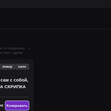
ю-то пиздятину.
...
»
е текст одним
юмор
хаос
сам с собой,
ЭТА СКРИПКА
ое
Копировать