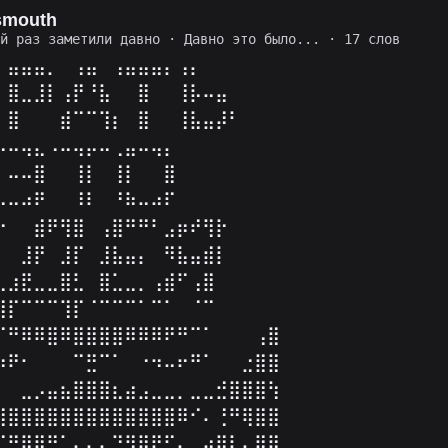
smouth
ий раз заметили давно
·
Давно это было...
· 17 слов
⠀⣤⣤⣤⡀⠀⢠⣤⠀⢠⣤⣤⣤⡄⢠⡄⠀⠀⠀⠀⠀⠀
⠀⣿⣀⣸⡇⢠⡟⠘⣧⠀⠀⣿⠀⠀⢸⡧⠤⣤⠀⠀⠀⠀
⠀⣿⠀⠀⠀⣾⠉⠉⢹⡆⠀⣿⠀⠀⢸⣧⣤⡼⠃⠀⠀⠀
⠠⠤⢤⣄⠠⠤⢤⡤⠤⢀⣤⠤⢤⡄⠀⠀⠀⠀⠀⠀⠀⠀
⠀⠤⠤⣿⠀⠀⢸⡇⠀⢸⡇⠀⠀⣿⠀⠀⠀⠀⠀⠀⠀⠀
⠠⠤⠴⠟⠀⠀⠸⠇⠀⠘⠷⠤⠴⠏⠀⠀⠀⠀⠀⠀⠀⠀
⡗⠀⠀⣾⠟⢻⣿⠀⢠⣿⠛⠛⠃⣠⡶⠞⢻⡗⠀⠀⠀⠀
⠇⠀⣸⡟⠀⣸⡏⠀⣸⣧⣤⡄⠀⠻⣧⣤⣾⡇⠀⠀⠀⠀
⢀⣰⣟⣀⣀⣿⣃⠀⣿⣁⣀⡀⢠⣾⠋⢠⣿⠀⠀⠀⠀⠀
⣸⡏⠉⠉⠉⢹⡏⠈⠉⠉⠉⠁⠉⠁⠀⠈⠉⠀⠀⠀
⠉⠛⠿⠿⣿⠿⣿⣿⣿⣿⠿⠿⠿⠟⠛⠉⠁⠀⠀⠀⢠⣿
⠴⠟⠂⠀⠀⠀⠉⣛⠉⠁⠀⠐⠲⠤⠖⠛⠁⠀⠀⣐⣿⣿
⠀⠀⣀⡠⣤⣦⣿⣿⣿⣆⣴⣠⣀⣀⡀⣀⣀⣚⣿⣿⣿⢳
⣿⣿⣿⣿⣿⣿⣿⣿⣿⣿⣿⣿⣿⣿⠿⠊⠄⢘⠛⢿⣿⣿
⠉⠛⠿⠿⠛⠁⠄⠄⠄⠙⠻⠿⠟⠋⠄⢀⣴⡿⢇⠄⣿⣿