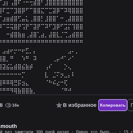
⠏⣰⡆⢠⣿⠏⠐⠒⢒⣾⣿⠃⣸⣿⣿⣿⣿⣿⣿⣿⣿⣿
⣿⠏⣉⠉⣹⣿⡿⠋⠉⣿⣿⣍⠉⣉⣽⡿⠉⠽⢿⣿⣿⣿
⠋⣰⣶⣾⣿⢋⣤⣅⢀⣿⣿⡃⣸⣿⣿⠁⠒⢀⣼⣿⣿⣿
⡿⠉⠭⢭⣿⡟⢩⡟⠉⣽⡟⠉⠽⠋⣹⡿⠋⣩⡍⢹⣿⣿
⠁⠀⠒⣾⣿⣷⣶⢀⣼⣿⢁⣴⡀⣼⣿⣇⡈⢉⣠⣾⣿⣿
⠛⠛⠛⠛⠛⠛⠛⠛⠛⠛⠛⠛⠛⠛⠛⠛⠛⠛⠛⠛⠛⠛
⠀⣠⣴⠖⡒⠒⠖⣋⡀⡄⠀⠀⠀⠀⠀⠀⠀⠀⣠⠄⡀
⣿⣿⡀⠛⠀⠀⠱⠛⠀⠽⠀⠀⠀⠀⢀⡤⠚⠁⠔⠁⠀⠀
⣿⣽⣮⣥⣾⣿⣮⣷⡾⠀⠀⠀⢠⠎⠀⠀⠀⡑⢄⠀⠀
⠒⠒⠒⠒⠒⠒⡉⠀⠀⠀⠀⠀⣇⠀⣈⠍⡲⣀⡄⠇⠀
⣿⠿⠿⢿⣛⡯⣲⣄⠀⠀⠀⠀⠈⠓⠮⣔⠒⢏⠀⠀⠀
⠟⠛⠛⠻⢿⣷⣿⣿⣷⡀⠀⠀⠀⠀⠀⠀⠈⠛⠚⠀
8
В избранное
16к
Копировать
smouth
ий раз заметили 300 дней назад
·
Давно это было...
· 15 с