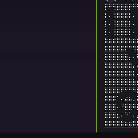
⡟⠛⢻⣿⣿⣿⡟⠛
⡇⠄⢸⣿⣿⣿⡇⠄
⡇⠄⢸⣿⣿⣿⡇⠄
⡇⠄⢸⣿⣿⣿⡇⠄
⣷⣶⣾⣿⣿⣿⣷⣶
⣿⣿⣿⣿⣿⡟⠛⢻
⣿⣿⣿⣿⣿⣿⡄⠄
⣿⣿⣿⣿⣿⣿⣿⡄
⣿⣿⣿⣿⣿⣿⣿⡇
⣿⣿⣿⣿⣿⣿⣿⣷
⣿⣿⣿⣿⠟⠛⠛⠻
⣿⣿⣿⠁⠄⣴⣦⣀
⣿⣿⣿⠄⠘⣿⣿⠿
⣿⣿⣿⣆⠄⠙⠁⠄
⣿⣿⣿⣿⣷⣶⣶⣿