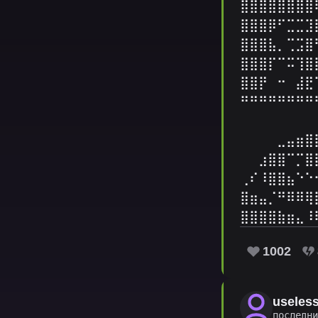
⣿⣿⣿⣿⣿⣿⣿⣿
⣿⣿⣿⡿⠋⣉⣉⣹
⣿⣿⣿⣧⡀⢉⣩⣿
⣿⣿⣿⡏⠉⠭⢹⣿
⣿⣿⡟⠀⠒⠀⣼⣟
⠛⠛⠛⠛⠛⠛⠛⠛
⠀⠀⠀⠀⠀⠀⠀⠀
⠀⠀⠀⠀⣀⣤⣶⣿
⠀⠀⣰⣿⣿⠉⡉⣿
⢀⠎⠸⣿⣿⣦⠑⠑
⣿⣶⣤⡈⠛⠿⠿⢿
⣿⣿⣿⣿⣷⣶⣄⠸
1002
useles
последн