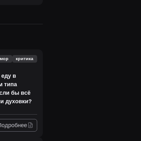
мор
критика
 еду в
м типа
сли бы всё
ли духовки?
Подробнее