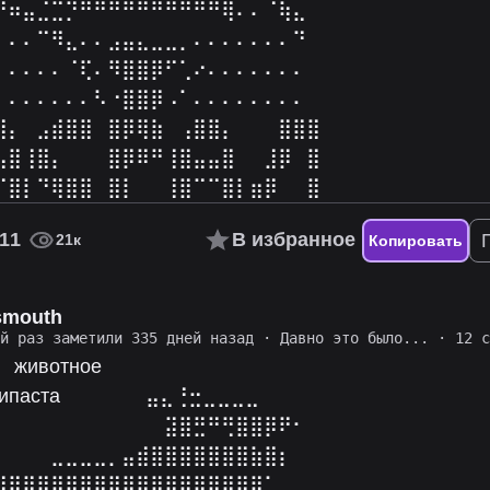
⠛⠶⣤⣈⣉⡙⠛⠛⠛⠛⠛⠛⠛⠛⠛⠛⢿⠄⠄⠈⢷⣄
⠄⠄⠄⠉⠻⣄⠄⠄⣠⣤⣄⣀⣀⡀⠄⠄⠄⠄⠄⠄⠄⠙
⠄⠄⠄⠄⠄⠈⢏⠄⠻⣿⣿⡿⠋⢁⠔⠄⠄⠄⠄⠄⠄⠄
⠄⠄⠄⠄⠄⠄⠄⠣⠐⣿⣿⡿⠠⠁⠄⠄⠄⠄⠄⠄⠄⠄
⣿⡄⠀⣠⣾⣿⣿⠀⣿⡿⢿⣷⠀⢠⣿⣿⡄⠀⠀⠀⣿⣿⣿
⣤⣿⢸⣿⡄⠀⠀⠀⣿⡿⠿⠛⢸⣿⣤⣤⣿⠀⠀⣸⡿⠀⣿
⠉⣿⡇⠙⢿⣿⣿⠀⣿⡇⠀⠀⢸⣿⠉⠉⣿⡇⣶⡿⠀⠀⣿
11
В избранное
21к
Копировать
smouth
ий раз заметили 335 дней назад
·
Давно это было...
· 12 с
⠀животное⠀
ипаста⠀⠀⠀⠀⠀⠀⣤⣄⢘⣒⣀⣀⣀⣀⠀⠀⠀
⠀⠀⠀⠀⠀⠀⠀⠀⠀⠀⠀⠀⣽⣿⣛⠛⢛⣿⣿⡿⠟⠂⠀
⠀⠀⠀⠀⣀⣀⣀⣀⡀⣤⣾⣿⣿⣿⣿⣿⣿⣿⣷⣿⡆⠀
⣿⣿⣿⣿⣿⣿⣿⣿⣿⣿⣿⣿⣿⣿⣿⣿⣿⣿⡿⠁⠀