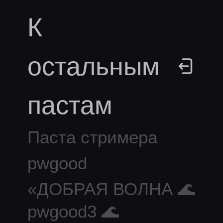
К
остальным
пастам
Паста стримера
pwgood
«
ДОБРАЯ ВОЛНА 🌊
pwgood3 🌊