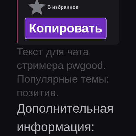
В избранное
Копировать
Текст для чата
стримера
pwgood
.
Популярные темы:
позитив.
Дополнительная
информация: