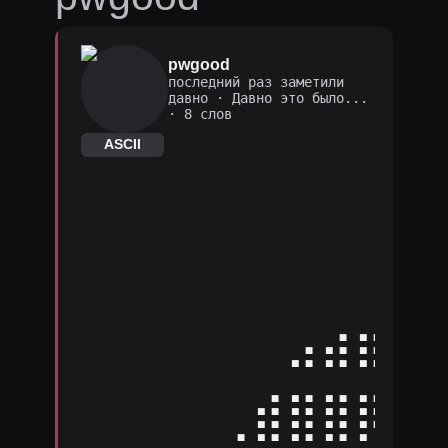
pwgood
последний раз заметили
давно
·
Давно это было...
· 8 слов
ASCII
⠀⠀⠀⠀⠀⠀⠀⠀⠀⠀
⠀⠀⠀⠀⠀⠀⠀⠀⠀⠀
⠀⠀⠀⠀⠀⠀⣠⣴⣶⣶
⠀⠀⠀⠀⢀⣾⣿⣿⡿⠿