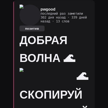
pwgood
последний раз заметили
302 дня назад
·
339 дней
назад
· 13 слов
позитив
ДОБРАЯ
ВОЛНА 🌊
🌊
СКОПИРУЙ