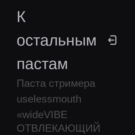
К
остальным
пастам
Паста стримера
uselessmouth
«
wideVIBE
ОТВЛЕКАЮЩИЙ