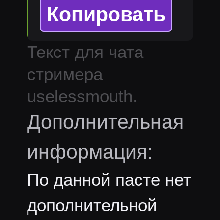
Копировать
Текст для чата
стримера
uselessmouth
.
Дополнительная
информация:
По данной пасте нет
дополнительной