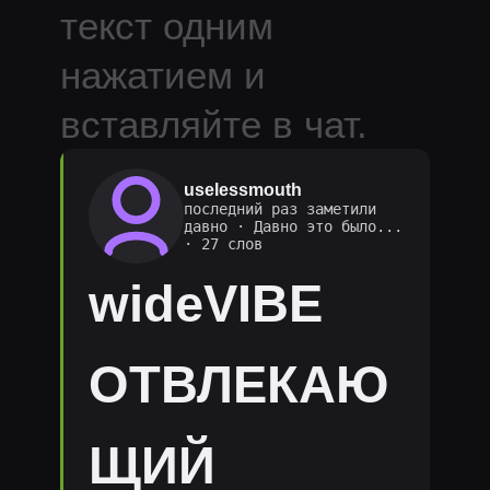
текст одним
нажатием и
вставляйте в чат.
uselessmouth
последний раз заметили
давно
·
Давно это было...
· 27 слов
wideVIBE
ОТВЛЕКАЮ
ЩИЙ