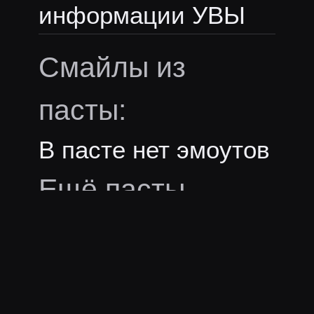
информации УВЫ
Смайлы из
пасты:
В пасте нет эмоутов
Ещё пасты
uselessmouth
uselessmouth
последний раз заметили
258 дней назад
·
Давно