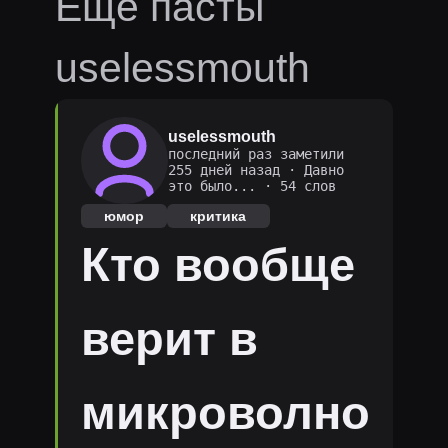
Ещё пасты
uselessmouth
uselessmouth
последний раз заметили
255 дней назад
·
Давно
это было...
· 54 слов
юмор
критика
Кто вообще
верит в
микроволно