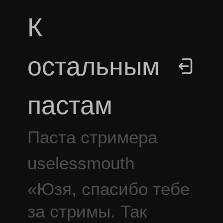
К
остальным
пастам
Паста стримера
uselessmouth
«
Юзя, спасибо тебе
за стримы. Так