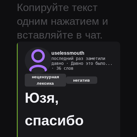
Копируйте текст
одним нажатием и
вставляйте в чат.
uselessmouth
последний раз заметили
давно
·
Давно это было...
· 36 слов
нецензурная
негатив
лексика
Юзя,
спасибо