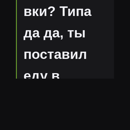
вки? Типа
да да, ты
поставил
еду в
маленькую
металличес