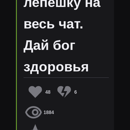
лепешку на
весь чат.
Дай бог
здоровья
48
6
1884