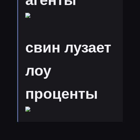
агенты
свин лузает
лоу
проценты