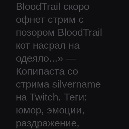
BloodTrail скоро
офнет стрим с
позором BloodTrail
кот насрал на
одеяло
...
» —
Копипаста со
стрима
silvername
на Twitch.
Теги:
юмор, эмоции,
раздражение,