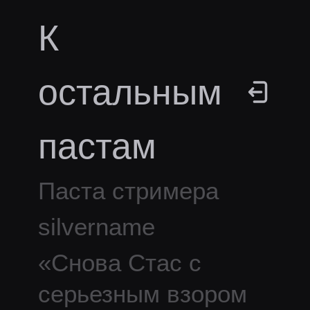
К
остальным
пастам
Паста стримера
silvername
«
Снова Стас с
серьезным взором