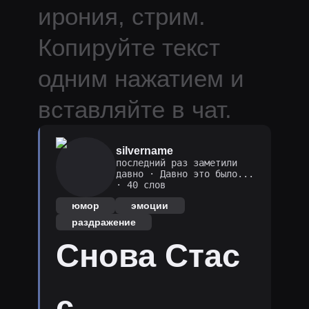
ирония, стрим.
Копируйте текст
одним нажатием и
вставляйте в чат.
silvername
последний раз заметили
давно
·
Давно это было...
· 40 слов
юмор
эмоции
раздражение
Снова Стас
с