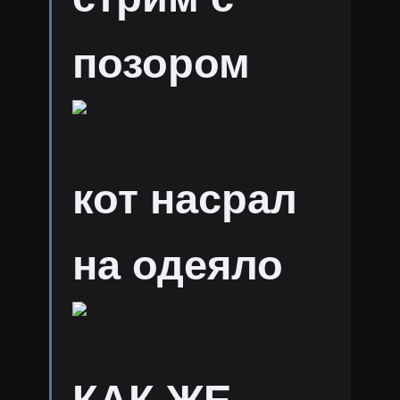
позором
кот насрал
на одеяло