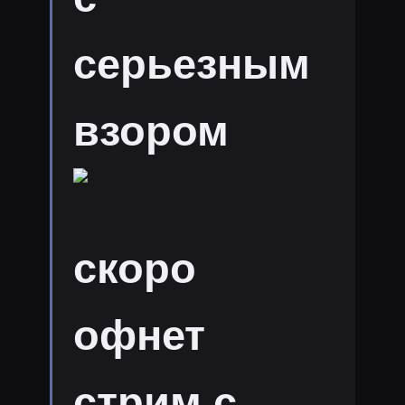
серьезным
взором
скоро
офнет
стрим с